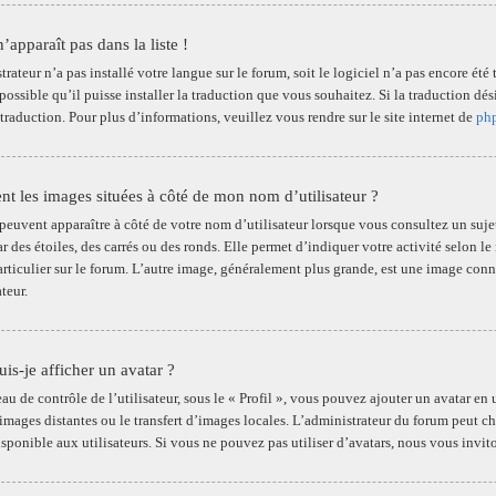
apparaît pas dans la liste !
trateur n’a pas installé votre langue sur le forum, soit le logiciel n’a pas encore é
 possible qu’il puisse installer la traduction que vous souhaitez. Si la traduction d
traduction. Pour plus d’informations, veuillez vous rendre sur le site internet de
ph
ent les images situées à côté de mon nom d’utilisateur ?
euvent apparaître à côté de votre nom d’utilisateur lorsque vous consultez un sujet
ar des étoiles, des carrés ou des ronds. Elle permet d’indiquer votre activité selon
particulier sur le forum. L’autre image, généralement plus grande, est une image con
teur.
s-je afficher un avatar ?
u de contrôle de l’utilisateur, sous le « Profil », vous pouvez ajouter un avatar en u
 images distantes ou le transfert d’images locales. L’administrateur du forum peut ch
isponible aux utilisateurs. Si vous ne pouvez pas utiliser d’avatars, nous vous invi