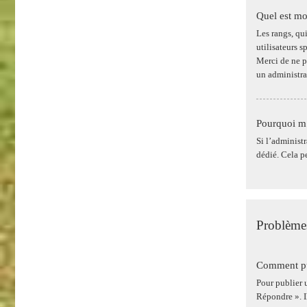
Quel est mo
Les rangs, qu
utilisateurs 
Merci de ne p
un administra
Pourquoi m’
Si l’administr
dédié. Cela p
Problèmes
Comment pui
Pour publier 
Répondre ». I