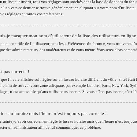
un utilisateur inscrit, tous vos réglages sont stockés dans la base de données du fo
. Le lien vers ce dernier se trouve généralement en cliquant sur votre nom d’utilisat
 vos réglages et toutes vos préférences.
s-je masquer mon nom d’utilisateur de la liste des utilisateurs en ligne
au de contrôle de l’utilisateur, sous les « Préférences du forum », vous trouverez l
 que des administrateurs, des modérateurs et de vous-même. Vous serez alors comptabi
t pas correcte !
e que l’heure affichée soit réglée sur un fuseau horaire différent du vôtre. Si tel étai
aire afin de trouver votre zone adéquate, par exemple Londres, Paris, New York, Sydn
lages, n’est accessible qu’aux utilisateurs inscrits. Si vous n’êtes pas inscrit, c’est l’
e fuseau horaire mais l’heure n’est toujours pas correcte !
ertain(e) d’avoir correctement réglé le fuseau horaire mais que l’heure n’est toujours
acter un administrateur afin de lui communiquer ce problème.