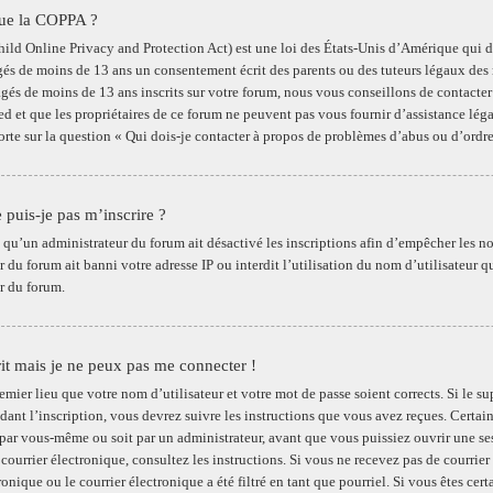
que la COPPA ?
ld Online Privacy and Protection Act) est une loi des États-Unis d’Amérique qui de
gés de moins de 13 ans un consentement écrit des parents ou des tuteurs légaux des 
gés de moins de 13 ans inscrits sur votre forum, nous vous conseillons de contacter 
 et que les propriétaires de ce forum ne peuvent pas vous fournir d’assistance légal
porte sur la question « Qui dois-je contacter à propos de problèmes d’abus ou d’ordre
 puis-je pas m’inscrire ?
le qu’un administrateur du forum ait désactivé les inscriptions afin d’empêcher les n
 du forum ait banni votre adresse IP ou interdit l’utilisation du nom d’utilisateur q
r du forum.
rit mais je ne peux pas me connecter !
remier lieu que votre nom d’utilisateur et votre mot de passe soient corrects. Si le 
dant l’inscription, vous devrez suivre les instructions que vous avez reçues. Certai
 par vous-même ou soit par un administrateur, avant que vous puissiez ouvrir une sess
 courrier électronique, consultez les instructions. Si vous ne recevez pas de courri
ronique ou le courrier électronique a été filtré en tant que pourriel. Si vous êtes cer