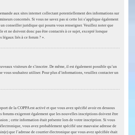
mande aux sites internet collectant potentiellement des informations sur
mineurs concernés. Si vous ne savez pas si cette loi s’applique également
un conseiller juridique qui pourra vous renseigner. Veuillez noter que
e et ne doivent donc pas être contactés à ce sujet, excepté lorsque
s légaux liés à ce forum ? ».
ouveaux visiteurs de s’inscrire. De même, il est également possible qu’un
ue vous souhaitez utiliser. Pour plus d’informations, veuillez contacter un
support de la COPPA est activé et que vous avez spécifié avoir en dessous
ns forums exigeront également que les nouvelles inscriptions doivent être
ion ; cette information était présente lors de votre inscription. Si vous
er électronique, vous avez probablement spécifié une mauvaise adresse de
tain(e) que l’adresse de courrier électronique que vous avez spécifiée était