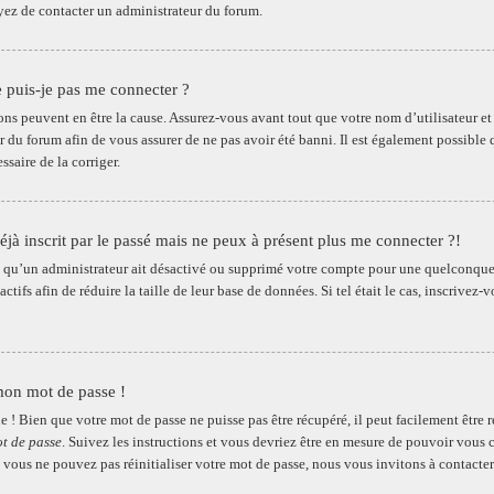
ayez de contacter un administrateur du forum.
 puis-je pas me connecter ?
ons peuvent en être la cause. Assurez-vous avant tout que votre nom d’utilisateur et v
 du forum afin de vous assurer de ne pas avoir été banni. Il est également possible q
essaire de la corriger.
déjà inscrit par le passé mais ne peux à présent plus me connecter ?!
le qu’un administrateur ait désactivé ou supprimé votre compte pour une quelconqu
nactifs afin de réduire la taille de leur base de données. Si tel était le cas, inscriv
mon mot de passe !
e ! Bien que votre mot de passe ne puisse pas être récupéré, il peut facilement être 
t de passe
. Suivez les instructions et vous devriez être en mesure de pouvoir vou
 vous ne pouvez pas réinitialiser votre mot de passe, nous vous invitons à contacte