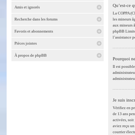
Qu’est-ce 
Amis et ignorés
La COPPA (Chi
Recherche dans les forums
les mineurs â
aux mineurs â
Favoris et abonnements
phpBB Limited
l’assistance 
Pièces jointes
À propos de phpBB
Pourquoi ne
Il est possib
administrateur
administrateu
Je suis insc
Vérifiez en p
de 13 ans pen
activées, soit
aviez reçu un
courrier élect