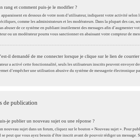
n rang et comment puis-je le modifier ?
i apparaissent en dessous de votre nom d’utilisateur, indiquent votre activité selon
spécifiques, comme les administrateurs et les modérateurs. Dans la plupart des cas, s
as abuser de ce système en publiant inutilement des messages afin d’augmenter votr
teur ou un modérateur pourra vous sanctionner en abaissant votre compteur de mes
est-il demandé de me connecter lorsque je clique sur le lien de courrier 
ateur a activé cette fonctionnalité, seuls les utilisateurs inscrits peuvent envoyer d
ermet d’empêcher une utilisation abusive du système de messagerie électronique par 
 de publication
s-je publier un nouveau sujet ou une réponse ?
un nouveau sujet dans un forum, cliquez sur le bouton « Nouveau sujet ». Pour publ
l se peut que vous ayez besoin d’être inscrit avant de pouvoir rédiger un message. S