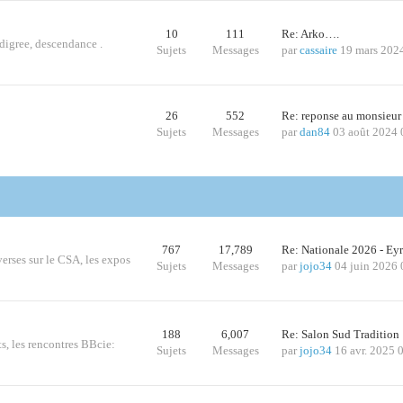
10
111
Re: Arko….
edigree, descendance .
Sujets
Messages
par
cassaire
19 mars 202
26
552
Re: reponse au monsieur
Sujets
Messages
par
dan84
03 août 2024 
767
17,789
Re: Nationale 2026 - Ey
iverses sur le CSA, les expos
Sujets
Messages
par
jojo34
04 juin 2026 
188
6,007
Re: Salon Sud Traditio
ts, les rencontres BBcie:
Sujets
Messages
par
jojo34
16 avr. 2025 