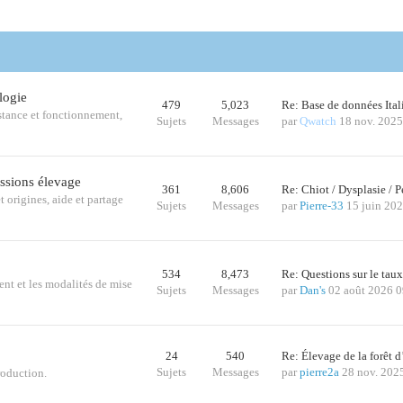
logie
479
5,023
Re: Base de données Ital
istance et fonctionnement,
Sujets
Messages
par
Qwatch
18 nov. 2025
ussions élevage
361
8,606
Re: Chiot / Dysplasie /
t origines, aide et partage
Sujets
Messages
par
Pierre-33
15 juin 20
534
8,473
Re: Questions sur le tau
ent et les modalités de mise
Sujets
Messages
par
Dan's
02 août 2026 0
24
540
Re: Élevage de la forêt 
Sujets
Messages
par
pierre2a
28 nov. 202
roduction.