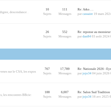
10
111
Re: Arko….
edigree, descendance .
Sujets
Messages
par
cassaire
19 mars 202
26
552
Re: reponse au monsieur
Sujets
Messages
par
dan84
03 août 2024 
767
17,789
Re: Nationale 2026 - Ey
iverses sur le CSA, les expos
Sujets
Messages
par
jojo34
04 juin 2026 
188
6,007
Re: Salon Sud Traditio
ts, les rencontres BBcie:
Sujets
Messages
par
jojo34
16 avr. 2025 