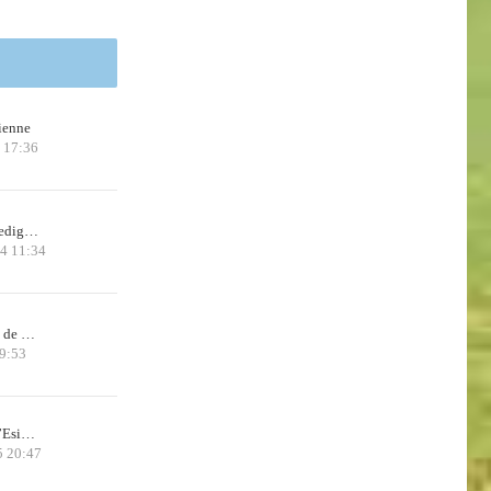
ienne
 17:36
 Pedig…
24 11:34
x de …
9:53
d’Esi…
5 20:47