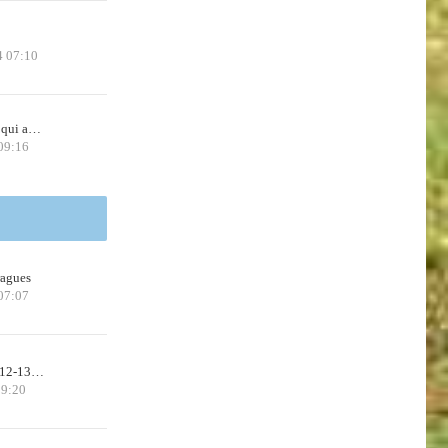
4 07:10
 qui a…
09:16
ragues
07:07
n 12-13…
09:20