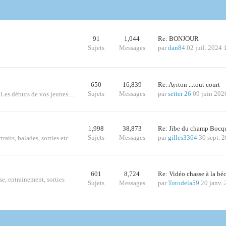
91
1,044
Re: BONJOUR
Sujets
Messages
par
dan84
02 juil. 2024 
650
16,839
Re: Ayrton ...tout court
Sujets
Messages
par
setter 26
09 juin 202
 Les débuts de vos jeunes....
1,998
38,873
Re: Jibe du champ Bocq
Sujets
Messages
par
gilles3364
30 sept. 
traits, balades, sorties etc
601
8,724
Re: Vidéo chasse à la bé
se, entrainement, sorties
Sujets
Messages
par
Totodela59
20 janv.