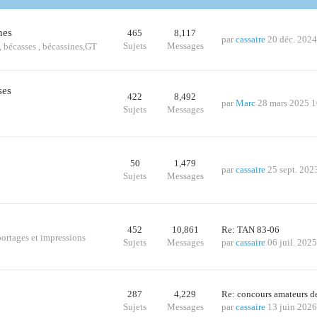
nes
465
8,117
par
cassaire
20 déc. 2024
Sujets
Messages
s., bécasses , bécassines,GT
ses
422
8,492
par
Marc
28 mars 2025 1
Sujets
Messages
50
1,479
par
cassaire
25 sept. 202
Sujets
Messages
452
10,861
Re: TAN 83-06
portages et impressions
Sujets
Messages
par
cassaire
06 juil. 202
287
4,229
Re: concours amateurs 
Sujets
Messages
par
cassaire
13 juin 2026