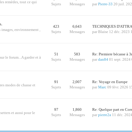
les remèdes, tout ce qui
Sujets
Messages
par
Pierre-33
20 juil. 20
s.
423
6,643
TECHNIQUES D'ATTRA
n images, environnement ,
Sujets
Messages
par
Blaise
12 déc. 2023 
51
583
Re: Premiere bécasse à
sur le forum...A garder et à
Sujets
Messages
par
dan84
01 sept. 2024
91
2,007
Re: Voyage en Europe
tres modes de chasse et
Sujets
Messages
par
Marc
09 févr. 2026 1
97
1,860
Re: Quelque part en Cor
etters et aussi pour le
Sujets
Messages
par
pierre2a
11 déc. 202