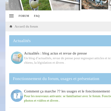
FORUM
FAQ
Accueil du forum
Actualités
Actualités : blog actus et revue de presse
Un blog d’actualités, revue de presse pour regrouper articles et tex
chiens, la législation et divers .
Fonctionnement du forum, usages et présentation
Comment ça marche ?? les usages et le fonctionnement 
Pour les nouveaux arrivants: se familiariser avec le forum. Fonct
photos et vidéos et divers .