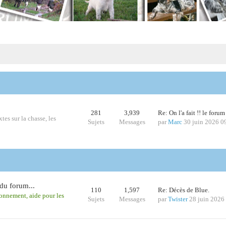
281
3,939
Re: On l'a fait !! le foru
tes sur la chasse, les
Sujets
Messages
par
Marc
30 juin 2026 0
du forum...
110
1,597
Re: Décès de Blue.
ionnement, aide pour les
Sujets
Messages
par
Twister
28 juin 2026