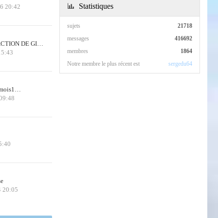
Statistiques
26 20:42
sujets
21718
messages
416692
CTION DE GI…
membres
1864
15:43
Notre membre le plus récent est
sergedu64
 3mois1…
 09:48
5:40
se
4 20:05