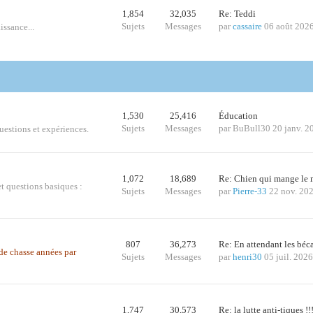
1,854
32,035
Re: Teddi
Sujets
Messages
par
cassaire
06 août 202
issance...
1,530
25,416
Éducation
Sujets
Messages
par
BuBull30
20 janv. 2
questions et expériences.
1,072
18,689
Re: Chien qui mange le
t questions basiques :
Sujets
Messages
par
Pierre-33
22 nov. 20
807
36,273
Re: En attendant les bé
s de chasse années par
Sujets
Messages
par
henri30
05 juil. 202
1,747
30,573
Re: la lutte anti-tiques !!