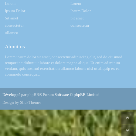
Lorem
Lorem
Ipsum Dolor
Ipsum Dolor
Sit amet
Sit amet
consectetur
consectetur
ullamco
About us
Lorem ipsum dolor sit amet, consectetur adipiscing elit, sed do eiusmod
tempor incididunt ut labore et dolore magna aliqua. Ut enim ad minim
veniam, quis nostrud exercitation ullamco laboris nisi ut aliquip ex ea
commodo consequat.
Développé par
phpBB
® Forum Software © phpBB Limited
Design by SlickThemes