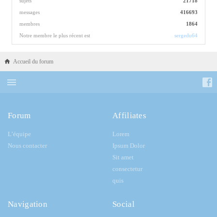
sujets
21718
messages
416693
membres
1864
Notre membre le plus récent est
sergedu64
Accueil du forum
Forum
Affiliates
L’équipe
Lorem
Nous contacter
Ipsum Dolor
Sit amet
consectetur
quis
Navigation
Social