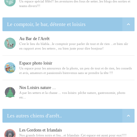
Un espace spécial fêlés!! les aventures des fous de setter..les blogs des sorties et
teams divers!!!
Le comptoir, le bar, détente et loisirs
Au Bar de l'Arrêt
C'est le lieu du blabla...le comptoir pour parler de tout et de rien ...et bien sûr
en rapport avec les setters , ou bien juste pour dire bonjour!
Espace photo loisir
Un espace pour les amoureux de la photo, un peu de tout et de rien, les conseils
et avis, amateurs et passionnés bienvenus sans se prendre la tête !!!
Nos Loisirs nature ...
A par les setters et la chasse ... vos loisirs: pêche nature, gastronomie, photo
etc...
Les autres chiens d'arrêt..
Les Gordons et Irlandais
Nos grands frères noirs et feu...et Irlandais :Cet espace est aussi pour eux!!!!