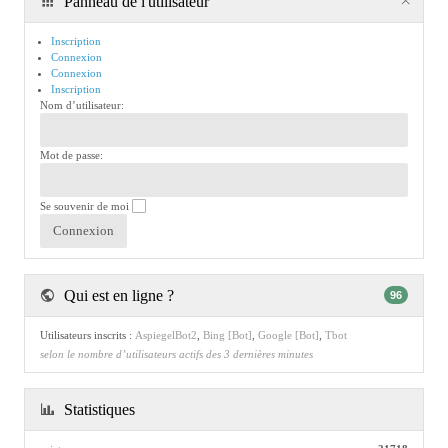
Panneau de l'utilisateur
Inscription
Connexion
Connexion
Inscription
Nom d’utilisateur:
Mot de passe:
Se souvenir de moi
Qui est en ligne ?
96
Utilisateurs inscrits :
AspiegelBot2
,
Bing [Bot]
,
Google [Bot]
,
Tbot
selon le nombre d’utilisateurs actifs des 3 dernières minutes
Statistiques