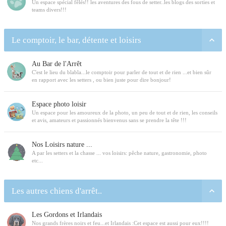
Un espace spécial fêlés!! les aventures des fous de setter..les blogs des sorties et
teams divers!!!
Le comptoir, le bar, détente et loisirs
Au Bar de l'Arrêt
C'est le lieu du blabla...le comptoir pour parler de tout et de rien ...et bien sûr
en rapport avec les setters , ou bien juste pour dire bonjour!
Espace photo loisir
Un espace pour les amoureux de la photo, un peu de tout et de rien, les conseils
et avis, amateurs et passionnés bienvenus sans se prendre la tête !!!
Nos Loisirs nature ...
A par les setters et la chasse ... vos loisirs: pêche nature, gastronomie, photo
etc...
Les autres chiens d'arrêt..
Les Gordons et Irlandais
Nos grands frères noirs et feu...et Irlandais :Cet espace est aussi pour eux!!!!