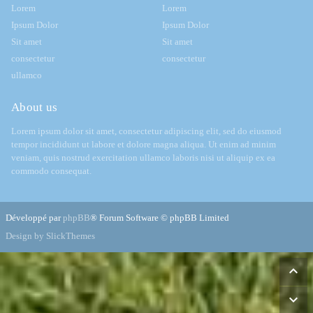
Lorem
Lorem
Ipsum Dolor
Ipsum Dolor
Sit amet
Sit amet
consectetur
consectetur
ullamco
About us
Lorem ipsum dolor sit amet, consectetur adipiscing elit, sed do eiusmod
tempor incididunt ut labore et dolore magna aliqua. Ut enim ad minim
veniam, quis nostrud exercitation ullamco laboris nisi ut aliquip ex ea
commodo consequat.
Développé par
phpBB
® Forum Software © phpBB Limited
Design by SlickThemes