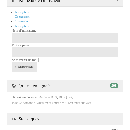
Panneau de l'utilisateur
Inscription
Connexion
Connexion
Inscription
Nom d’utilisateur:
Mot de passe:
Se souvenir de moi
Qui est en ligne ?
298
Utilisateurs inscrits :
AspiegelBot2
,
Bing [Bot]
selon le nombre d’utilisateurs actifs des 3 dernières minutes
Statistiques