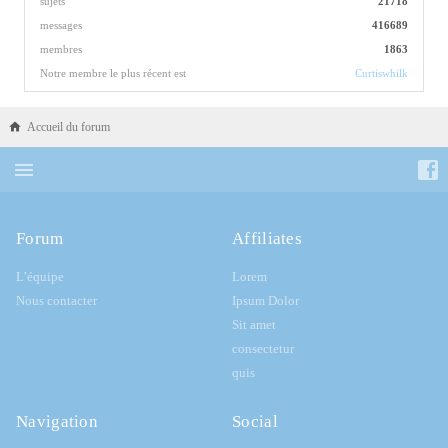
sujets
21718
messages
416689
membres
1863
Notre membre le plus récent est
Curtiswhilk
Accueil du forum
Forum
Affiliates
L’équipe
Lorem
Nous contacter
Ipsum Dolor
Sit amet
consectetur
quis
Navigation
Social