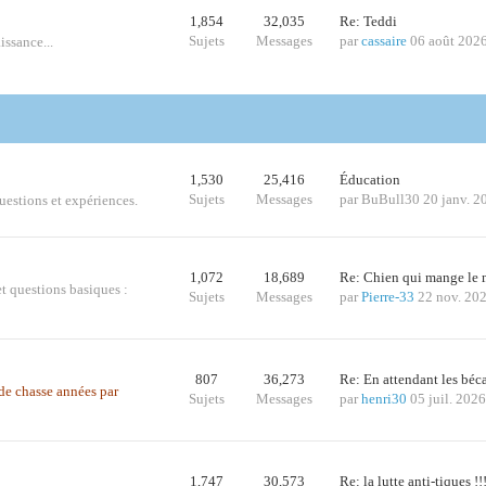
1,854
32,035
Re: Teddi
Sujets
Messages
par
cassaire
06 août 202
issance...
1,530
25,416
Éducation
Sujets
Messages
par
BuBull30
20 janv. 2
questions et expériences.
1,072
18,689
Re: Chien qui mange le
t questions basiques :
Sujets
Messages
par
Pierre-33
22 nov. 20
807
36,273
Re: En attendant les bé
s de chasse années par
Sujets
Messages
par
henri30
05 juil. 202
1,747
30,573
Re: la lutte anti-tiques !!