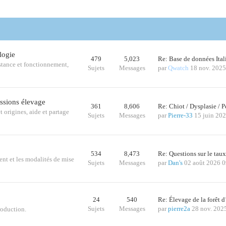
logie
479
5,023
Re: Base de données Ital
istance et fonctionnement,
Sujets
Messages
par
Qwatch
18 nov. 2025
ussions élevage
361
8,606
Re: Chiot / Dysplasie /
t origines, aide et partage
Sujets
Messages
par
Pierre-33
15 juin 20
534
8,473
Re: Questions sur le tau
ent et les modalités de mise
Sujets
Messages
par
Dan's
02 août 2026 0
24
540
Re: Élevage de la forêt 
Sujets
Messages
par
pierre2a
28 nov. 202
roduction.