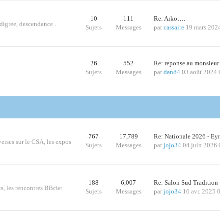
10
111
Re: Arko….
edigree, descendance .
Sujets
Messages
par
cassaire
19 mars 202
26
552
Re: reponse au monsieur
Sujets
Messages
par
dan84
03 août 2024 
767
17,789
Re: Nationale 2026 - Ey
iverses sur le CSA, les expos
Sujets
Messages
par
jojo34
04 juin 2026 
188
6,007
Re: Salon Sud Traditio
ts, les rencontres BBcie:
Sujets
Messages
par
jojo34
16 avr. 2025 