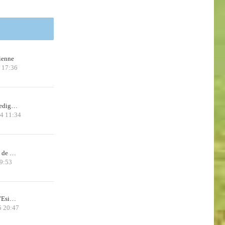
ienne
 17:36
 Pedig…
24 11:34
x de …
9:53
d’Esi…
5 20:47