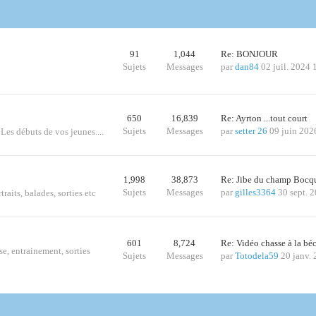
91
1,044
Re: BONJOUR
Sujets
Messages
par
dan84
02 juil. 2024 
650
16,839
Re: Ayrton ...tout court
Sujets
Messages
par
setter 26
09 juin 202
 Les débuts de vos jeunes....
1,998
38,873
Re: Jibe du champ Bocq
Sujets
Messages
par
gilles3364
30 sept. 
traits, balades, sorties etc
601
8,724
Re: Vidéo chasse à la bé
se, entrainement, sorties
Sujets
Messages
par
Totodela59
20 janv.