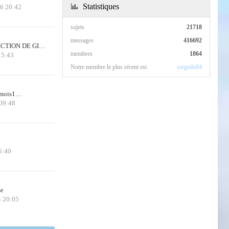
Statistiques
26 20:42
sujets
21718
messages
416692
CTION DE GI…
membres
1864
15:43
Notre membre le plus récent est
sergedu64
 3mois1…
 09:48
5:40
se
4 20:05