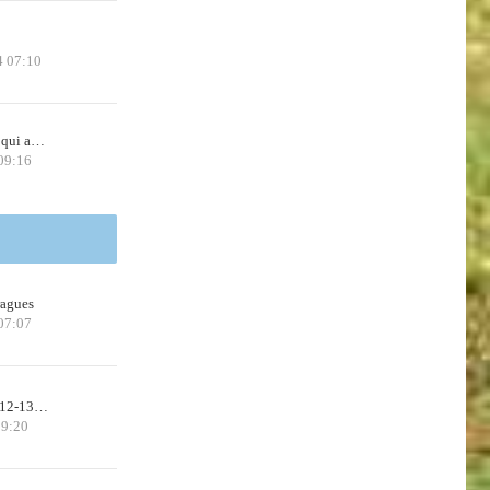
4 07:10
 qui a…
09:16
ragues
07:07
n 12-13…
09:20