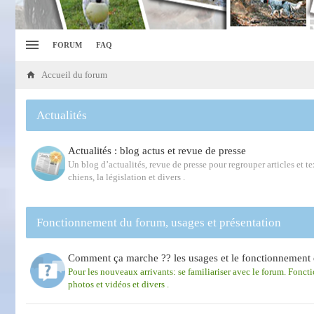
FORUM
FAQ
Accueil du forum
Actualités
Actualités : blog actus et revue de presse
Un blog d’actualités, revue de presse pour regrouper articles et tex
chiens, la législation et divers .
Fonctionnement du forum, usages et présentation
Comment ça marche ?? les usages et le fonctionnement 
Pour les nouveaux arrivants: se familiariser avec le forum. Fonct
photos et vidéos et divers .