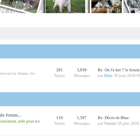
281
3,939
Re: On l'a fait !! le foru
tes sur la chasse, les
Sujets
Messages
par
Marc
30 juin 2026 0
du forum...
110
1,597
Re: Décès de Blue.
ionnement, aide pour les
Sujets
Messages
par
Twister
28 juin 2026