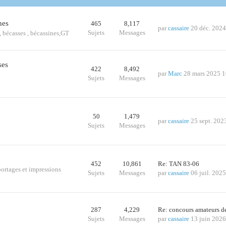
nes
465
8,117
par
cassaire
20 déc. 2024
Sujets
Messages
s., bécasses , bécassines,GT
ses
422
8,492
par
Marc
28 mars 2025 1
Sujets
Messages
50
1,479
par
cassaire
25 sept. 202
Sujets
Messages
452
10,861
Re: TAN 83-06
portages et impressions
Sujets
Messages
par
cassaire
06 juil. 202
287
4,229
Re: concours amateurs 
Sujets
Messages
par
cassaire
13 juin 2026