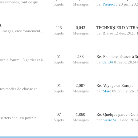
les remèdes, tout ce qui
Sujets
Messages
par
Pierre-33
20 juil. 20
s.
423
6,643
TECHNIQUES D'ATTRA
n images, environnement ,
Sujets
Messages
par
Blaise
12 déc. 2023 
51
583
Re: Premiere bécasse à
sur le forum...A garder et à
Sujets
Messages
par
dan84
01 sept. 2024
91
2,007
Re: Voyage en Europe
tres modes de chasse et
Sujets
Messages
par
Marc
09 févr. 2026 1
97
1,860
Re: Quelque part en Cor
etters et aussi pour le
Sujets
Messages
par
pierre2a
11 déc. 202