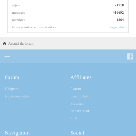
sujets
21718
messages
416692
membres
1864
Notre membre le plus récent est
sergedu64
Accueil du forum
Forum
Affiliates
L’équipe
Lorem
Nous contacter
Ipsum Dolor
Sit amet
consectetur
quis
Navigation
Social