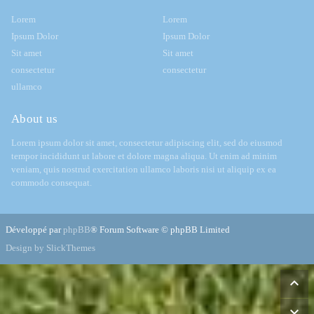
Lorem
Lorem
Ipsum Dolor
Ipsum Dolor
Sit amet
Sit amet
consectetur
consectetur
ullamco
About us
Lorem ipsum dolor sit amet, consectetur adipiscing elit, sed do eiusmod
tempor incididunt ut labore et dolore magna aliqua. Ut enim ad minim
veniam, quis nostrud exercitation ullamco laboris nisi ut aliquip ex ea
commodo consequat.
Développé par
phpBB
® Forum Software © phpBB Limited
Design by SlickThemes