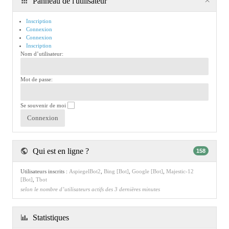
Panneau de l'utilisateur
Inscription
Connexion
Connexion
Inscription
Nom d’utilisateur:
Mot de passe:
Se souvenir de moi
Qui est en ligne ?
158
Utilisateurs inscrits :
AspiegelBot2
,
Bing [Bot]
,
Google [Bot]
,
Majestic-12
[Bot]
,
Tbot
selon le nombre d’utilisateurs actifs des 3 dernières minutes
Statistiques