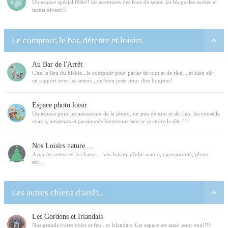
Un espace spécial fêlés!! les aventures des fous de setter..les blogs des sorties et
teams divers!!!
Le comptoir, le bar, détente et loisirs
Au Bar de l'Arrêt
C'est le lieu du blabla...le comptoir pour parler de tout et de rien ...et bien sûr
en rapport avec les setters , ou bien juste pour dire bonjour!
Espace photo loisir
Un espace pour les amoureux de la photo, un peu de tout et de rien, les conseils
et avis, amateurs et passionnés bienvenus sans se prendre la tête !!!
Nos Loisirs nature ...
A par les setters et la chasse ... vos loisirs: pêche nature, gastronomie, photo
etc...
Les autres chiens d'arrêt..
Les Gordons et Irlandais
Nos grands frères noirs et feu...et Irlandais :Cet espace est aussi pour eux!!!!