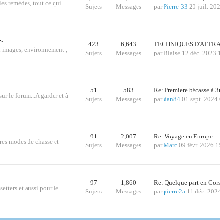
les remèdes, tout ce qui
Sujets
Messages
par
Pierre-33
20 juil. 20
s.
423
6,643
TECHNIQUES D'ATTRA
n images, environnement ,
Sujets
Messages
par
Blaise
12 déc. 2023 
51
583
Re: Premiere bécasse à
sur le forum...A garder et à
Sujets
Messages
par
dan84
01 sept. 2024
91
2,007
Re: Voyage en Europe
tres modes de chasse et
Sujets
Messages
par
Marc
09 févr. 2026 1
97
1,860
Re: Quelque part en Cor
etters et aussi pour le
Sujets
Messages
par
pierre2a
11 déc. 202