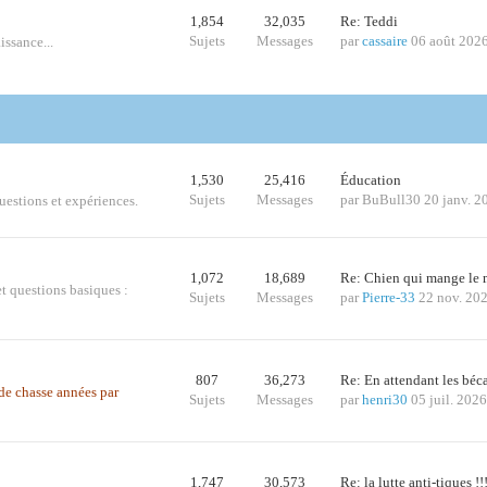
1,854
32,035
Re: Teddi
Sujets
Messages
par
cassaire
06 août 202
issance...
1,530
25,416
Éducation
Sujets
Messages
par
BuBull30
20 janv. 2
questions et expériences.
1,072
18,689
Re: Chien qui mange le
t questions basiques :
Sujets
Messages
par
Pierre-33
22 nov. 20
807
36,273
Re: En attendant les bé
s de chasse années par
Sujets
Messages
par
henri30
05 juil. 202
1,747
30,573
Re: la lutte anti-tiques !!