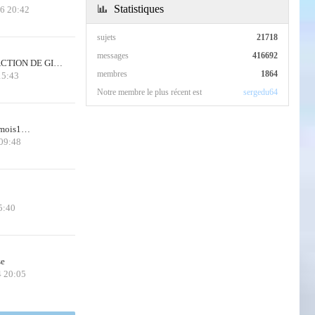
Statistiques
26 20:42
sujets
21718
messages
416692
CTION DE GI…
membres
1864
15:43
Notre membre le plus récent est
sergedu64
 3mois1…
 09:48
5:40
se
4 20:05