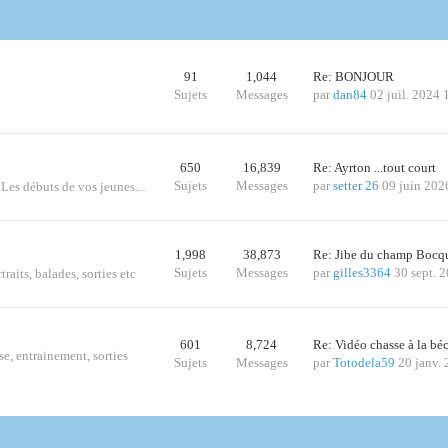
91
1,044
Re: BONJOUR
Sujets
Messages
par
dan84
02 juil. 2024 
650
16,839
Re: Ayrton ...tout court
Sujets
Messages
par
setter 26
09 juin 202
 Les débuts de vos jeunes....
1,998
38,873
Re: Jibe du champ Bocq
Sujets
Messages
par
gilles3364
30 sept. 
traits, balades, sorties etc
601
8,724
Re: Vidéo chasse à la bé
se, entrainement, sorties
Sujets
Messages
par
Totodela59
20 janv.