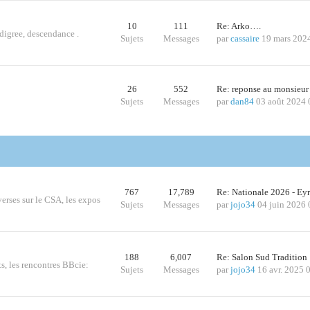
10
111
Re: Arko….
edigree, descendance .
Sujets
Messages
par
cassaire
19 mars 202
26
552
Re: reponse au monsieur
Sujets
Messages
par
dan84
03 août 2024 
767
17,789
Re: Nationale 2026 - Ey
iverses sur le CSA, les expos
Sujets
Messages
par
jojo34
04 juin 2026 
188
6,007
Re: Salon Sud Traditio
ts, les rencontres BBcie:
Sujets
Messages
par
jojo34
16 avr. 2025 