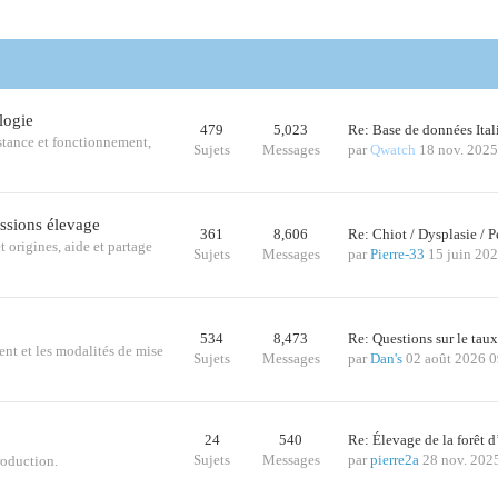
logie
479
5,023
Re: Base de données Ital
istance et fonctionnement,
Sujets
Messages
par
Qwatch
18 nov. 2025
ussions élevage
361
8,606
Re: Chiot / Dysplasie /
t origines, aide et partage
Sujets
Messages
par
Pierre-33
15 juin 20
534
8,473
Re: Questions sur le tau
ent et les modalités de mise
Sujets
Messages
par
Dan's
02 août 2026 0
24
540
Re: Élevage de la forêt 
Sujets
Messages
par
pierre2a
28 nov. 202
roduction.