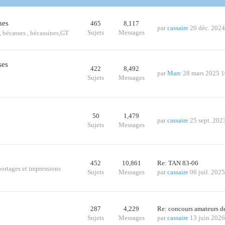
nes
465
8,117
par
cassaire
20 déc. 2024
Sujets
Messages
s., bécasses , bécassines,GT
ses
422
8,492
par
Marc
28 mars 2025 1
Sujets
Messages
50
1,479
par
cassaire
25 sept. 202
Sujets
Messages
452
10,861
Re: TAN 83-06
portages et impressions
Sujets
Messages
par
cassaire
06 juil. 202
287
4,229
Re: concours amateurs 
Sujets
Messages
par
cassaire
13 juin 2026