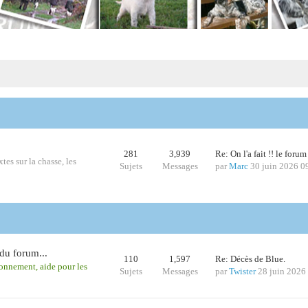
281
3,939
Re: On l'a fait !! le foru
tes sur la chasse, les
Sujets
Messages
par
Marc
30 juin 2026 0
du forum...
110
1,597
Re: Décès de Blue.
ionnement, aide pour les
Sujets
Messages
par
Twister
28 juin 2026