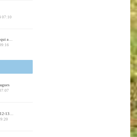
4 07:10
 qui a…
09:16
ragues
07:07
n 12-13…
09:20