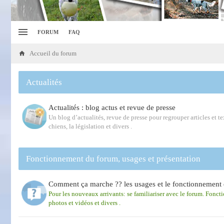
FORUM
FAQ
Accueil du forum
Actualités
Actualités : blog actus et revue de presse
Un blog d’actualités, revue de presse pour regrouper articles et tex
chiens, la législation et divers .
Fonctionnement du forum, usages et présentation
Comment ça marche ?? les usages et le fonctionnement 
Pour les nouveaux arrivants: se familiariser avec le forum. Fonct
photos et vidéos et divers .