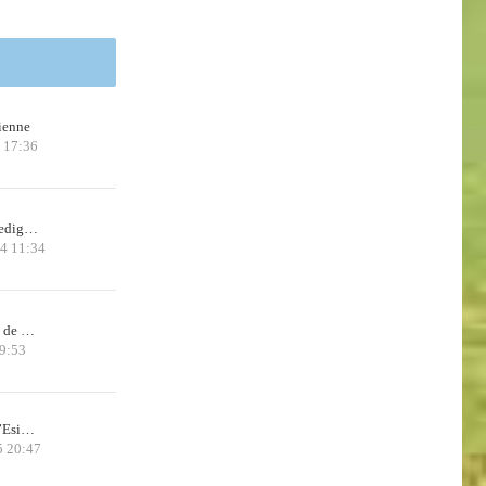
ienne
 17:36
 Pedig…
24 11:34
x de …
9:53
d’Esi…
5 20:47