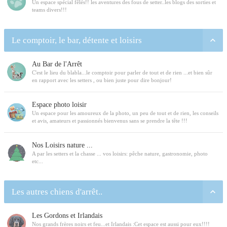
Un espace spécial fêlés!! les aventures des fous de setter..les blogs des sorties et
teams divers!!!
Le comptoir, le bar, détente et loisirs
Au Bar de l'Arrêt
C'est le lieu du blabla...le comptoir pour parler de tout et de rien ...et bien sûr
en rapport avec les setters , ou bien juste pour dire bonjour!
Espace photo loisir
Un espace pour les amoureux de la photo, un peu de tout et de rien, les conseils
et avis, amateurs et passionnés bienvenus sans se prendre la tête !!!
Nos Loisirs nature ...
A par les setters et la chasse ... vos loisirs: pêche nature, gastronomie, photo
etc...
Les autres chiens d'arrêt..
Les Gordons et Irlandais
Nos grands frères noirs et feu...et Irlandais :Cet espace est aussi pour eux!!!!