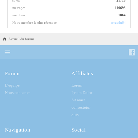
sujets
21718
messages
416693
membres
1864
Notre membre le plus récent est
sergedu64
Accueil du forum
Forum
Affiliates
L’équipe
Lorem
Nous contacter
Ipsum Dolor
Sit amet
consectetur
quis
Navigation
Social