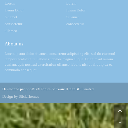
Lorem
Lorem
Ipsum Dolor
Ipsum Dolor
Sit amet
Sit amet
consectetur
consectetur
ullamco
About us
Lorem ipsum dolor sit amet, consectetur adipiscing elit, sed do eiusmod
tempor incididunt ut labore et dolore magna aliqua. Ut enim ad minim
veniam, quis nostrud exercitation ullamco laboris nisi ut aliquip ex ea
commodo consequat.
Développé par
phpBB
® Forum Software © phpBB Limited
Design by SlickThemes