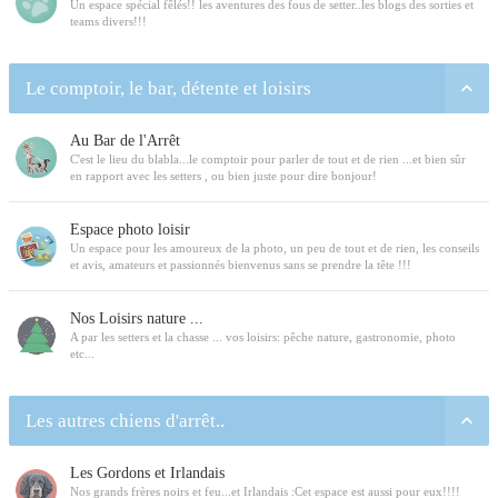
Un espace spécial fêlés!! les aventures des fous de setter..les blogs des sorties et
teams divers!!!
Le comptoir, le bar, détente et loisirs
Au Bar de l'Arrêt
C'est le lieu du blabla...le comptoir pour parler de tout et de rien ...et bien sûr
en rapport avec les setters , ou bien juste pour dire bonjour!
Espace photo loisir
Un espace pour les amoureux de la photo, un peu de tout et de rien, les conseils
et avis, amateurs et passionnés bienvenus sans se prendre la tête !!!
Nos Loisirs nature ...
A par les setters et la chasse ... vos loisirs: pêche nature, gastronomie, photo
etc...
Les autres chiens d'arrêt..
Les Gordons et Irlandais
Nos grands frères noirs et feu...et Irlandais :Cet espace est aussi pour eux!!!!