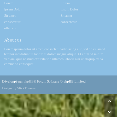
Lorem
Lorem
Ipsum Dolor
Ipsum Dolor
Sit amet
Sit amet
consectetur
consectetur
ullamco
About us
Lorem ipsum dolor sit amet, consectetur adipiscing elit, sed do eiusmod
tempor incididunt ut labore et dolore magna aliqua. Ut enim ad minim
veniam, quis nostrud exercitation ullamco laboris nisi ut aliquip ex ea
commodo consequat.
Développé par
phpBB
® Forum Software © phpBB Limited
Design by SlickThemes