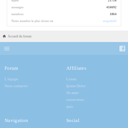
sujets
21718
messages
416692
membres
1864
Notre membre le plus récent est
sergedu64
Accueil du forum
Forum
Affiliates
L’équipe
Lorem
Nous contacter
Ipsum Dolor
Sit amet
consectetur
quis
Navigation
Social