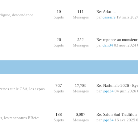
10
111
Re: Arko….
edigree, descendance .
Sujets
Messages
par
cassaire
19 mars 202
26
552
Re: reponse au monsieur
Sujets
Messages
par
dan84
03 août 2024 
767
17,789
Re: Nationale 2026 - Ey
iverses sur le CSA, les expos
Sujets
Messages
par
jojo34
04 juin 2026 
188
6,007
Re: Salon Sud Traditio
ts, les rencontres BBcie:
Sujets
Messages
par
jojo34
16 avr. 2025 