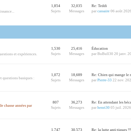
1,854
32,035
Re: Teddi
Sujets
Messages
par
cassaire
06 août 202
issance...
1,530
25,416
Éducation
Sujets
Messages
par
BuBull30
20 janv. 2
questions et expériences.
1,072
18,689
Re: Chien qui mange le
t questions basiques :
Sujets
Messages
par
Pierre-33
22 nov. 20
807
36,273
Re: En attendant les bé
s de chasse années par
Sujets
Messages
par
henri30
05 juil. 202
1,747
30,573
Re: la lutte anti-tiques !!