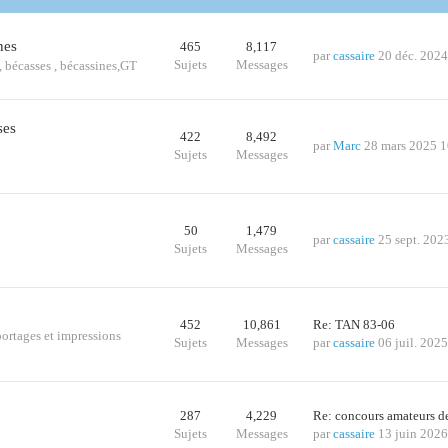
nes
465
8,117
par
cassaire
20 déc. 2024
Sujets
Messages
s., bécasses , bécassines,GT
ses
422
8,492
par
Marc
28 mars 2025 1
Sujets
Messages
50
1,479
par
cassaire
25 sept. 202
Sujets
Messages
452
10,861
Re: TAN 83-06
portages et impressions
Sujets
Messages
par
cassaire
06 juil. 202
287
4,229
Re: concours amateurs 
Sujets
Messages
par
cassaire
13 juin 2026