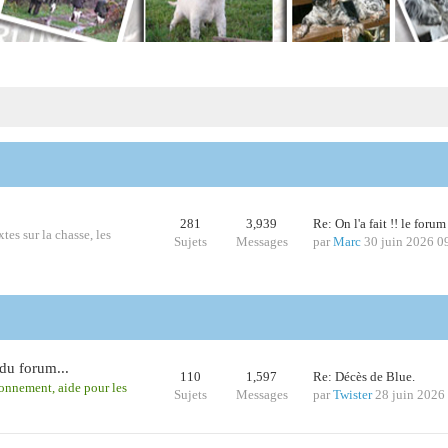
281
3,939
Re: On l'a fait !! le foru
tes sur la chasse, les
Sujets
Messages
par
Marc
30 juin 2026 0
du forum...
110
1,597
Re: Décès de Blue.
ionnement, aide pour les
Sujets
Messages
par
Twister
28 juin 2026