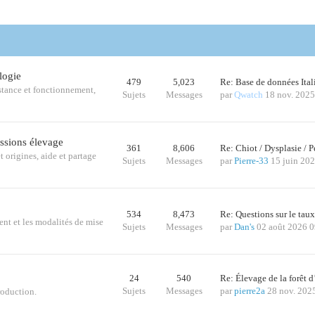
logie
479
5,023
Re: Base de données Ital
istance et fonctionnement,
Sujets
Messages
par
Qwatch
18 nov. 2025
ussions élevage
361
8,606
Re: Chiot / Dysplasie /
t origines, aide et partage
Sujets
Messages
par
Pierre-33
15 juin 20
534
8,473
Re: Questions sur le tau
ent et les modalités de mise
Sujets
Messages
par
Dan's
02 août 2026 0
24
540
Re: Élevage de la forêt 
Sujets
Messages
par
pierre2a
28 nov. 202
roduction.