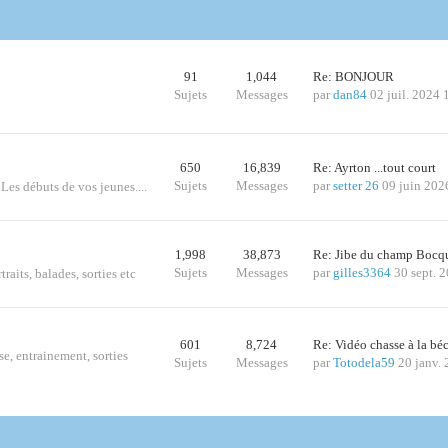
91
1,044
Re: BONJOUR
Sujets
Messages
par
dan84
02 juil. 2024 
650
16,839
Re: Ayrton ...tout court
Sujets
Messages
par
setter 26
09 juin 202
 Les débuts de vos jeunes....
1,998
38,873
Re: Jibe du champ Bocq
Sujets
Messages
par
gilles3364
30 sept. 
traits, balades, sorties etc
601
8,724
Re: Vidéo chasse à la bé
se, entrainement, sorties
Sujets
Messages
par
Totodela59
20 janv.