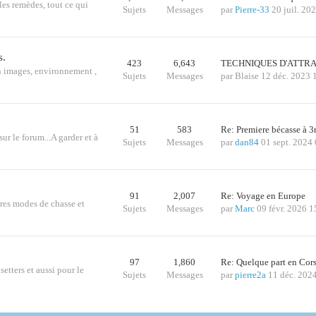
les remèdes, tout ce qui
Sujets
Messages
par
Pierre-33
20 juil. 20
s.
423
6,643
TECHNIQUES D'ATTRA
n images, environnement ,
Sujets
Messages
par
Blaise
12 déc. 2023 
51
583
Re: Premiere bécasse à
sur le forum...A garder et à
Sujets
Messages
par
dan84
01 sept. 2024
91
2,007
Re: Voyage en Europe
tres modes de chasse et
Sujets
Messages
par
Marc
09 févr. 2026 1
97
1,860
Re: Quelque part en Cor
etters et aussi pour le
Sujets
Messages
par
pierre2a
11 déc. 202