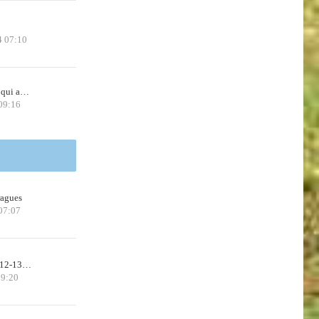
4 07:10
 qui a…
09:16
ragues
07:07
n 12-13…
09:20