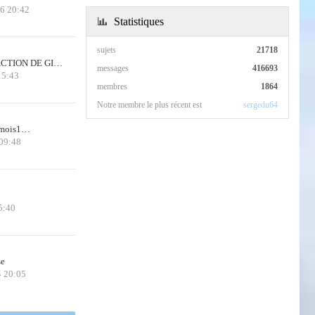
26 20:42
Statistiques
sujets
21718
CTION DE GI…
messages
416693
15:43
membres
1864
Notre membre le plus récent est
sergedu64
 3mois1…
 09:48
5:40
se
4 20:05