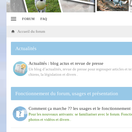
FORUM
FAQ
Accueil du forum
Actualités
Actualités : blog actus et revue de presse
Un blog d’actualités, revue de presse pour regrouper articles et tex
chiens, la législation et divers .
Fonctionnement du forum, usages et présentation
Comment ça marche ?? les usages et le fonctionnement 
Pour les nouveaux arrivants: se familiariser avec le forum. Fonct
photos et vidéos et divers .