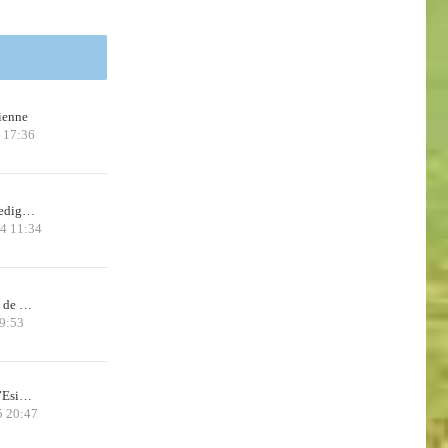
ienne
 17:36
 Pedig…
24 11:34
x de …
9:53
d’Esi…
5 20:47