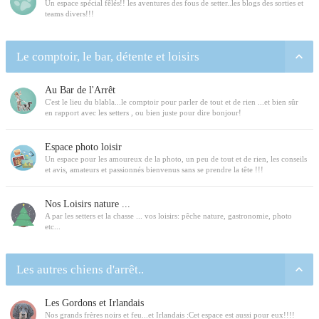
Un espace spécial fêlés!! les aventures des fous de setter..les blogs des sorties et
teams divers!!!
Le comptoir, le bar, détente et loisirs
Au Bar de l'Arrêt
C'est le lieu du blabla...le comptoir pour parler de tout et de rien ...et bien sûr
en rapport avec les setters , ou bien juste pour dire bonjour!
Espace photo loisir
Un espace pour les amoureux de la photo, un peu de tout et de rien, les conseils
et avis, amateurs et passionnés bienvenus sans se prendre la tête !!!
Nos Loisirs nature ...
A par les setters et la chasse ... vos loisirs: pêche nature, gastronomie, photo
etc...
Les autres chiens d'arrêt..
Les Gordons et Irlandais
Nos grands frères noirs et feu...et Irlandais :Cet espace est aussi pour eux!!!!