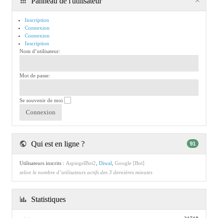
Panneau de l'utilisateur
Inscription
Connexion
Connexion
Inscription
Nom d’utilisateur:
Mot de passe:
Se souvenir de moi
Qui est en ligne ?
91
Utilisateurs inscrits :
AspiegelBot2
,
Diwal
,
Google [Bot]
selon le nombre d’utilisateurs actifs des 3 dernières minutes
Statistiques