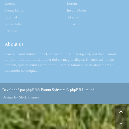
Lorem
Lorem
Ipsum Dolor
Ipsum Dolor
Sit amet
Sit amet
consectetur
consectetur
ullamco
About us
Lorem ipsum dolor sit amet, consectetur adipiscing elit, sed do eiusmod
tempor incididunt ut labore et dolore magna aliqua. Ut enim ad minim
veniam, quis nostrud exercitation ullamco laboris nisi ut aliquip ex ea
commodo consequat.
Développé par
phpBB
® Forum Software © phpBB Limited
Design by SlickThemes