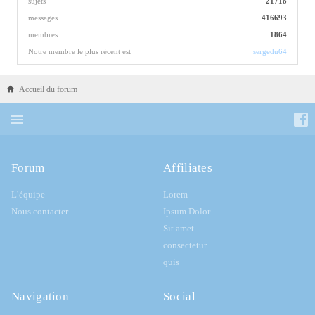
sujets
21718
messages
416693
membres
1864
Notre membre le plus récent est
sergedu64
Accueil du forum
Forum
Affiliates
L’équipe
Lorem
Nous contacter
Ipsum Dolor
Sit amet
consectetur
quis
Navigation
Social