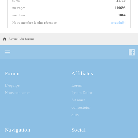
sujets
21718
messages
416693
membres
1864
Notre membre le plus récent est
sergedu64
Accueil du forum
Forum
Affiliates
L’équipe
Lorem
Nous contacter
Ipsum Dolor
Sit amet
consectetur
quis
Navigation
Social