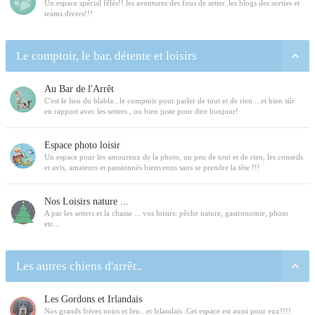
Un espace spécial fêlés!! les aventures des fous de setter..les blogs des sorties et
teams divers!!!
Le comptoir, le bar, détente et loisirs
Au Bar de l'Arrêt
C'est le lieu du blabla...le comptoir pour parler de tout et de rien ...et bien sûr
en rapport avec les setters , ou bien juste pour dire bonjour!
Espace photo loisir
Un espace pour les amoureux de la photo, un peu de tout et de rien, les conseils
et avis, amateurs et passionnés bienvenus sans se prendre la tête !!!
Nos Loisirs nature ...
A par les setters et la chasse ... vos loisirs: pêche nature, gastronomie, photo
etc...
Les autres chiens d'arrêt..
Les Gordons et Irlandais
Nos grands frères noirs et feu...et Irlandais :Cet espace est aussi pour eux!!!!