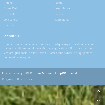
Lorem
Lorem
Ipsum Dolor
Ipsum Dolor
Sit amet
Sit amet
consectetur
consectetur
ullamco
About us
Lorem ipsum dolor sit amet, consectetur adipiscing elit, sed do eiusmod
tempor incididunt ut labore et dolore magna aliqua. Ut enim ad minim
veniam, quis nostrud exercitation ullamco laboris nisi ut aliquip ex ea
commodo consequat.
Développé par
phpBB
® Forum Software © phpBB Limited
Design by SlickThemes