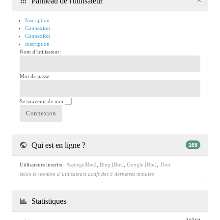
Panneau de l'utilisateur
Inscription
Connexion
Connexion
Inscription
Nom d’utilisateur:
Mot de passe:
Se souvenir de moi
Qui est en ligne ?
168
Utilisateurs inscrits :
AspiegelBot2
,
Bing [Bot]
,
Google [Bot]
,
Tbot
selon le nombre d’utilisateurs actifs des 3 dernières minutes
Statistiques