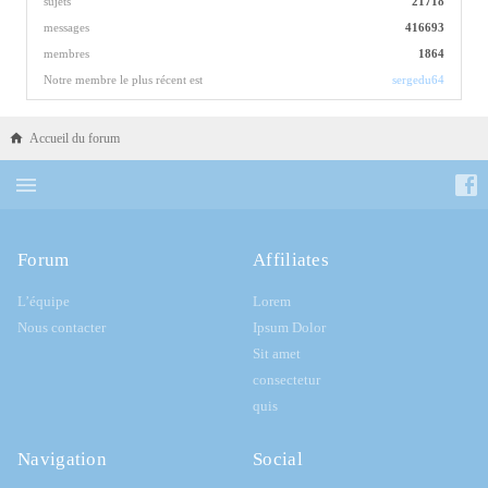
sujets
21718
messages
416693
membres
1864
Notre membre le plus récent est
sergedu64
Accueil du forum
Forum
Affiliates
L’équipe
Lorem
Nous contacter
Ipsum Dolor
Sit amet
consectetur
quis
Navigation
Social