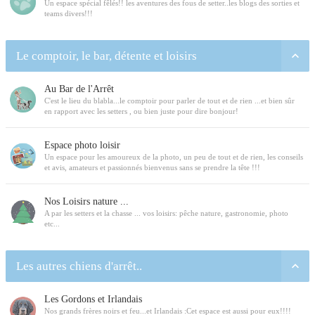
Un espace spécial fêlés!! les aventures des fous de setter..les blogs des sorties et
teams divers!!!
Le comptoir, le bar, détente et loisirs
Au Bar de l'Arrêt
C'est le lieu du blabla...le comptoir pour parler de tout et de rien ...et bien sûr
en rapport avec les setters , ou bien juste pour dire bonjour!
Espace photo loisir
Un espace pour les amoureux de la photo, un peu de tout et de rien, les conseils
et avis, amateurs et passionnés bienvenus sans se prendre la tête !!!
Nos Loisirs nature ...
A par les setters et la chasse ... vos loisirs: pêche nature, gastronomie, photo
etc...
Les autres chiens d'arrêt..
Les Gordons et Irlandais
Nos grands frères noirs et feu...et Irlandais :Cet espace est aussi pour eux!!!!