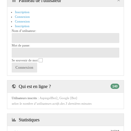
Panneau de l'utilisateur
Inscription
Connexion
Connexion
Inscription
Nom d’utilisateur:
Mot de passe:
Se souvenir de moi
Qui est en ligne ?
140
Utilisateurs inscrits :
AspiegelBot2
,
Google [Bot]
selon le nombre d’utilisateurs actifs des 3 dernières minutes
Statistiques