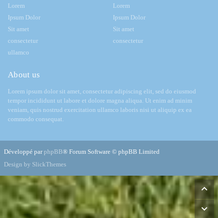
Lorem
Lorem
Ipsum Dolor
Ipsum Dolor
Sit amet
Sit amet
consectetur
consectetur
ullamco
About us
Lorem ipsum dolor sit amet, consectetur adipiscing elit, sed do eiusmod
tempor incididunt ut labore et dolore magna aliqua. Ut enim ad minim
veniam, quis nostrud exercitation ullamco laboris nisi ut aliquip ex ea
commodo consequat.
Développé par
phpBB
® Forum Software © phpBB Limited
Design by SlickThemes