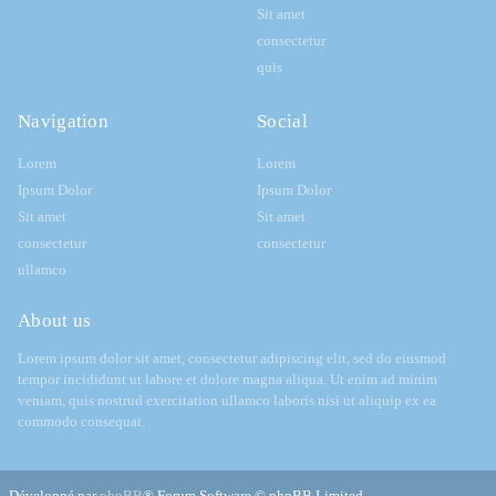
Sit amet
consectetur
quis
Navigation
Social
Lorem
Lorem
Ipsum Dolor
Ipsum Dolor
Sit amet
Sit amet
consectetur
consectetur
ullamco
About us
Lorem ipsum dolor sit amet, consectetur adipiscing elit, sed do eiusmod
tempor incididunt ut labore et dolore magna aliqua. Ut enim ad minim
veniam, quis nostrud exercitation ullamco laboris nisi ut aliquip ex ea
commodo consequat.
Développé par
phpBB
® Forum Software © phpBB Limited