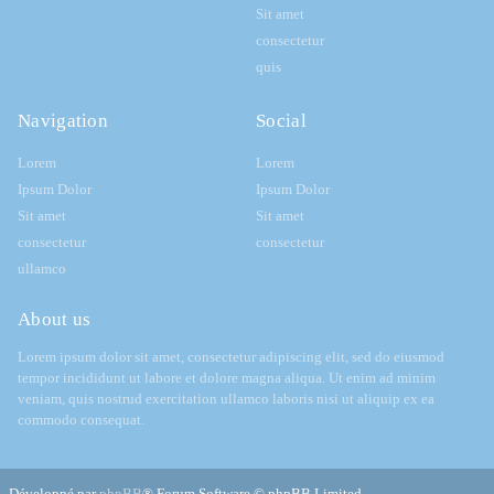
Sit amet
consectetur
quis
Navigation
Social
Lorem
Lorem
Ipsum Dolor
Ipsum Dolor
Sit amet
Sit amet
consectetur
consectetur
ullamco
About us
Lorem ipsum dolor sit amet, consectetur adipiscing elit, sed do eiusmod
tempor incididunt ut labore et dolore magna aliqua. Ut enim ad minim
veniam, quis nostrud exercitation ullamco laboris nisi ut aliquip ex ea
commodo consequat.
Développé par
phpBB
® Forum Software © phpBB Limited