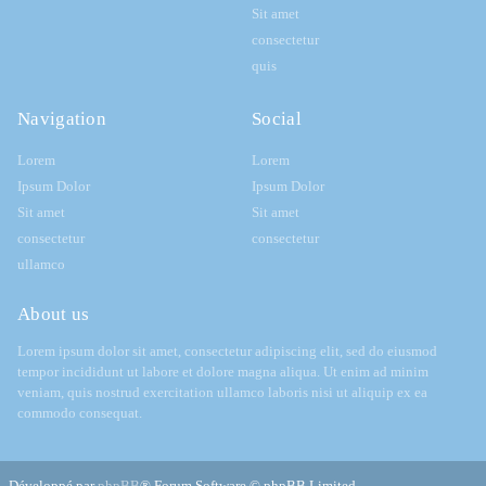
Sit amet
consectetur
quis
Navigation
Social
Lorem
Lorem
Ipsum Dolor
Ipsum Dolor
Sit amet
Sit amet
consectetur
consectetur
ullamco
About us
Lorem ipsum dolor sit amet, consectetur adipiscing elit, sed do eiusmod
tempor incididunt ut labore et dolore magna aliqua. Ut enim ad minim
veniam, quis nostrud exercitation ullamco laboris nisi ut aliquip ex ea
commodo consequat.
Développé par
phpBB
® Forum Software © phpBB Limited