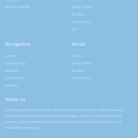
Nous contacter
Ipsum Dolor
Sit amet
consectetur
quis
Navigation
Social
Lorem
Lorem
Ipsum Dolor
Ipsum Dolor
Sit amet
Sit amet
consectetur
consectetur
ullamco
About us
Lorem ipsum dolor sit amet, consectetur adipiscing elit, sed do eiusmod
tempor incididunt ut labore et dolore magna aliqua. Ut enim ad minim
veniam, quis nostrud exercitation ullamco laboris nisi ut aliquip ex ea
commodo consequat.