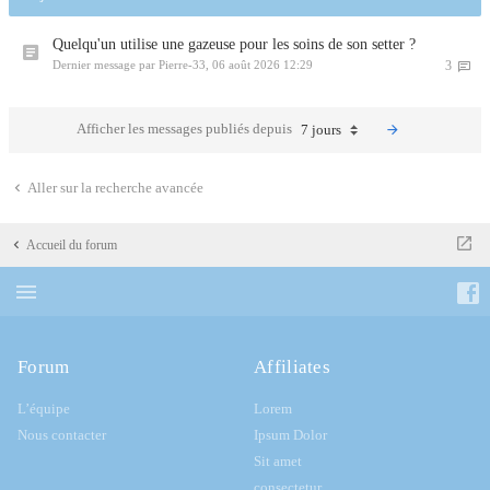
Quelqu'un utilise une gazeuse pour les soins de son setter ?
Dernier message par
Pierre-33
,
06 août 2026 12:29
3
Afficher les messages publiés depuis
7 jours
Aller sur la recherche avancée
Accueil du forum
Forum
Affiliates
L’équipe
Lorem
Nous contacter
Ipsum Dolor
Sit amet
consectetur