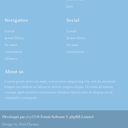
quis
Navigation
Social
Lorem
Lorem
Ipsum Dolor
Ipsum Dolor
Sit amet
Sit amet
consectetur
consectetur
ullamco
About us
Lorem ipsum dolor sit amet, consectetur adipiscing elit, sed do eiusmod
tempor incididunt ut labore et dolore magna aliqua. Ut enim ad minim
veniam, quis nostrud exercitation ullamco laboris nisi ut aliquip ex ea
commodo consequat.
Développé par
phpBB
® Forum Software © phpBB Limited
Design by SlickThemes