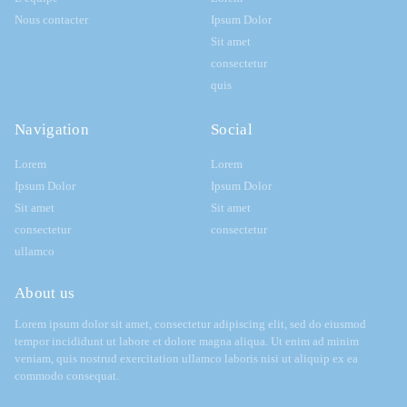
Nous contacter
Ipsum Dolor
Sit amet
consectetur
quis
Navigation
Social
Lorem
Lorem
Ipsum Dolor
Ipsum Dolor
Sit amet
Sit amet
consectetur
consectetur
ullamco
About us
Lorem ipsum dolor sit amet, consectetur adipiscing elit, sed do eiusmod
tempor incididunt ut labore et dolore magna aliqua. Ut enim ad minim
veniam, quis nostrud exercitation ullamco laboris nisi ut aliquip ex ea
commodo consequat.