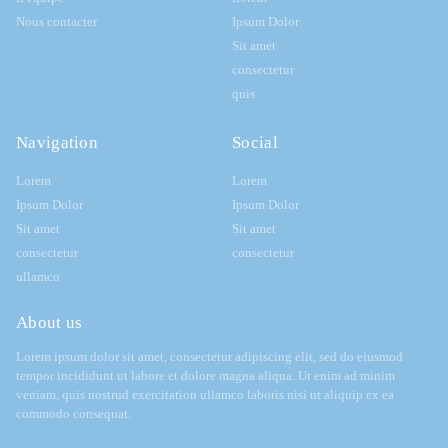
Nous contacter
Ipsum Dolor
Sit amet
consectetur
quis
Navigation
Social
Lorem
Lorem
Ipsum Dolor
Ipsum Dolor
Sit amet
Sit amet
consectetur
consectetur
ullamco
About us
Lorem ipsum dolor sit amet, consectetur adipiscing elit, sed do eiusmod
tempor incididunt ut labore et dolore magna aliqua. Ut enim ad minim
veniam, quis nostrud exercitation ullamco laboris nisi ut aliquip ex ea
commodo consequat.