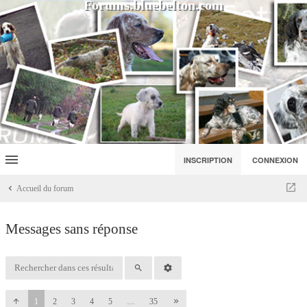
Forums.bluebelton.com
INSCRIPTION
CONNEXION
Accueil du forum
Messages sans réponse
1
2
3
4
5
…
35