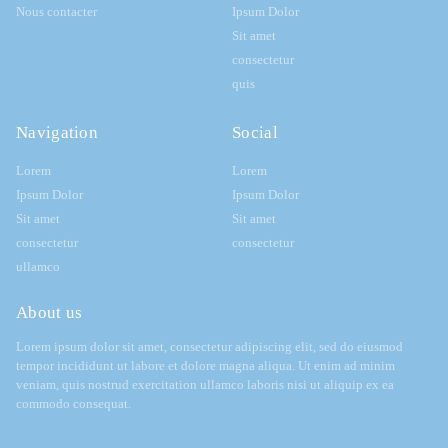
Nous contacter
Ipsum Dolor
Sit amet
consectetur
quis
Navigation
Social
Lorem
Lorem
Ipsum Dolor
Ipsum Dolor
Sit amet
Sit amet
consectetur
consectetur
ullamco
About us
Lorem ipsum dolor sit amet, consectetur adipiscing elit, sed do eiusmod
tempor incididunt ut labore et dolore magna aliqua. Ut enim ad minim
veniam, quis nostrud exercitation ullamco laboris nisi ut aliquip ex ea
commodo consequat.