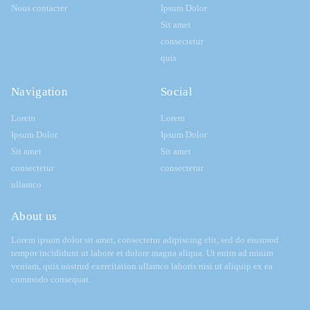
Nous contacter
Ipsum Dolor
Sit amet
consectetur
quis
Navigation
Social
Lorem
Lorem
Ipsum Dolor
Ipsum Dolor
Sit amet
Sit amet
consectetur
consectetur
ullamco
About us
Lorem ipsum dolor sit amet, consectetur adipiscing elit, sed do eiusmod
tempor incididunt ut labore et dolore magna aliqua. Ut enim ad minim
veniam, quis nostrud exercitation ullamco laboris nisi ut aliquip ex ea
commodo consequat.