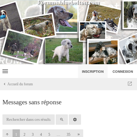
Forums.bluebelton.com
INSCRIPTION
CONNEXION
Accueil du forum
Messages sans réponse
1
2
3
4
5
…
35