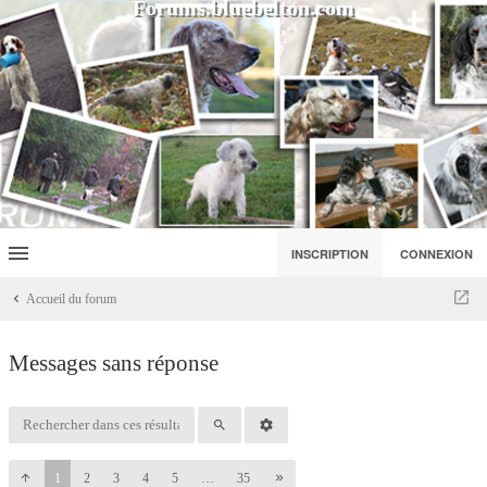
Forums.bluebelton.com
INSCRIPTION
CONNEXION
Accueil du forum
Messages sans réponse
1
2
3
4
5
…
35