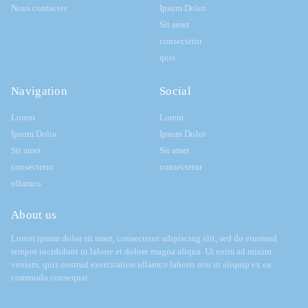
Nous contacter
Ipsum Dolor
Sit amet
consectetur
quis
Navigation
Social
Lorem
Lorem
Ipsum Dolor
Ipsum Dolor
Sit amet
Sit amet
consectetur
consectetur
ullamco
About us
Lorem ipsum dolor sit amet, consectetur adipiscing elit, sed do eiusmod
tempor incididunt ut labore et dolore magna aliqua. Ut enim ad minim
veniam, quis nostrud exercitation ullamco laboris nisi ut aliquip ex ea
commodo consequat.