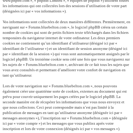
www.phpbb.com », « phpBB Limited », « équipes de phpBB ») utilisent toutes
les informations qui ont collectées lors des sessions d’utilisation de votre part
(désignées ici par « vos informations »).
Vos informations sont collectées de deux manières différentes. Premièrement, en
naviguant sur « Forums.bluebelton.com », le logiciel phpBB créera un certain
nombre de cookies qui sont de petits fichiers texte téléchargés dans les fichiers
temporaires du navigateur internet de votre ordinateur. Les deux premiers
cookies ne contiennent qu’un identifiant d’utilisateur (désigné ici par «
identifiant de l’utilisateur ») et un identifiant de session anonyme (désigné ici
par « identifiant de la session ») qui vous sont automatiquement assignés par le
logiciel phpBB. Un troisième cookie sera créé une fois que vous naviguerez sur
les sujets de « Forums.bluebelton.com », archivant de ce fait tous les sujets que
vous avez consultés et permettant d’améliorer votre confort de navigation en
tant qu’utilisateur.
Lors de votre navigation sur « Forums.bluebelton.com », nous pouvons
également créer une quatrième sorte de cookies, externes au document qui est
prévu pour couvrir uniquement les pages créées par le logiciel phpBB. La
seconde manière est de récupérer les informations que vous nous envoyez et
que nous collectons. Ceci peut correspondre mais n’est pas limité à la
publication de messages en tant qu’utilisateur anonyme (désignée ici par «
messages anonymes »), l’inscription sur « Forums.bluebelton.com » (désignée
ici par « votre compte ») et les messages que vous publiez après votre
inscription et lors de votre connexion (désignés ici par « vos messages »).