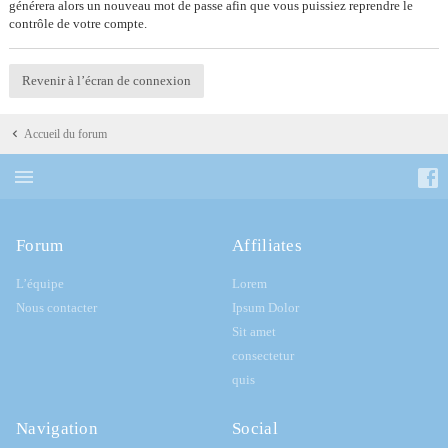
générera alors un nouveau mot de passe afin que vous puissiez reprendre le
contrôle de votre compte.
Revenir à l’écran de connexion
Accueil du forum
Forum
Affiliates
L’équipe
Lorem
Nous contacter
Ipsum Dolor
Sit amet
consectetur
quis
Navigation
Social