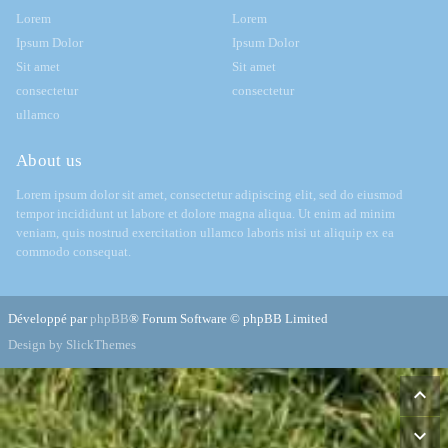
Lorem
Lorem
Ipsum Dolor
Ipsum Dolor
Sit amet
Sit amet
consectetur
consectetur
ullamco
About us
Lorem ipsum dolor sit amet, consectetur adipiscing elit, sed do eiusmod
tempor incididunt ut labore et dolore magna aliqua. Ut enim ad minim
veniam, quis nostrud exercitation ullamco laboris nisi ut aliquip ex ea
commodo consequat.
Développé par
phpBB
® Forum Software © phpBB Limited
Design by SlickThemes