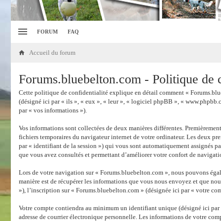
FORUM
FAQ
Accueil du forum
Forums.bluebelton.com - Politique de c
Cette politique de confidentialité explique en détail comment « Forums.blue
(désigné ici par « ils », « eux », « leur », « logiciel phpBB », « www.phpbb.
par « vos informations »).
Vos informations sont collectées de deux manières différentes. Premièrement
fichiers temporaires du navigateur internet de votre ordinateur. Les deux prem
par « identifiant de la session ») qui vous sont automatiquement assignés pa
que vous avez consultés et permettant d’améliorer votre confort de navigatio
Lors de votre navigation sur « Forums.bluebelton.com », nous pouvons égal
manière est de récupérer les informations que vous nous envoyez et que nous
»), l’inscription sur « Forums.bluebelton.com » (désignée ici par « votre com
Votre compte contiendra au minimum un identifiant unique (désigné ici par «
adresse de courrier électronique personnelle. Les informations de votre com