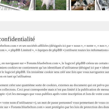
onfidentialité
belton.com » et ses sociétés affiliées (désignés ici par « nous », « notre », « nos
com », « phpBB Limited », « équipes de phpBB ») utilisent toutes les informations qu
, en naviguant sur « Forums.bluebelton.com », le logiciel phpBB créera un certain n
iers cookies ne contiennent qu’un identifiant d’utilisateur (désigné ici par « identi
r le logiciel phpBB. Un troisième cookie sera créé une fois que vous naviguerez sur 
n en tant qu’utilisateur.
ement créer une quatrième sorte de cookies, externes au document qui est prévu po
 collectons. Ceci peut correspondre mais n’est pas limité à la publication de mes
pte ») et les messages que vous publiez après votre inscription et lors de votre con
 votre nom d’utilisateur »), un mot de passe personnel vous permettant de vous con
pte sur « Forums.bluebelton.com » sont protégées par les lois de protection des don