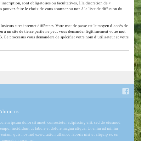
nscription, sont obligatoires ou facultatives, à la discrétion de «
 pouvez faire le choix de vous abonner ou non à la liste de diffusion du
lusieurs sites internet différents. Votre mot de passe est le moyen d’accès de
u à un site de tierce partie ne peut vous demander légitimement votre mot
BB. Ce processus vous demandera de spécifier votre nom d’utilisateur et votre
About us
Lorem ipsum dolor sit amet, consectetur adipiscing elit, sed do eiusmod
tempor incididunt ut labore et dolore magna aliqua. Ut enim ad minim
veniam, quis nostrud exercitation ullamco laboris nisi ut aliquip ex ea
commodo consequat.