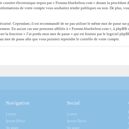
de courrier électronique requis par « Forums.bluebelton.com » durant la procédure d’i
informations de votre compte vous souhaitez rendre publiques ou non. De plus, vous
 sécurisé. Cependant, il est recommandé de ne pas utiliser le même mot de passe sur p
sement. En aucun cas une personne affiliée à « Forums.bluebelton.com », à phpBB o
ser la fonction « J’ai perdu mon mot de passe » qui est fournie par le logiciel php
au mot de passe afin que vous puissiez reprendre le contrôle de votre compte.
Navigation
Social
Lorem
Lorem
Ipsum Dolor
Ipsum Dolor
Sit amet
Sit amet