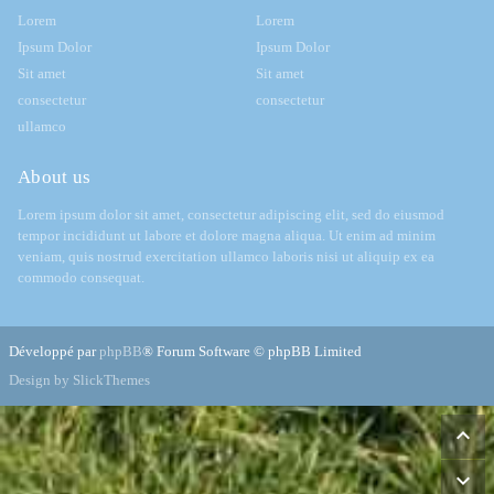
Lorem
Lorem
Ipsum Dolor
Ipsum Dolor
Sit amet
Sit amet
consectetur
consectetur
ullamco
About us
Lorem ipsum dolor sit amet, consectetur adipiscing elit, sed do eiusmod
tempor incididunt ut labore et dolore magna aliqua. Ut enim ad minim
veniam, quis nostrud exercitation ullamco laboris nisi ut aliquip ex ea
commodo consequat.
Développé par
phpBB
® Forum Software © phpBB Limited
Design by SlickThemes