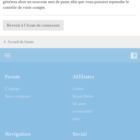
générera alors un nouveau mot de passe afin que vous puissiez reprendre le
contrôle de votre compte.
Revenir à l’écran de connexion
Accueil du forum
Forum
Affiliates
L’équipe
Lorem
Nous contacter
Ipsum Dolor
Sit amet
consectetur
quis
Navigation
Social