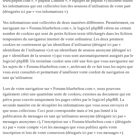
www.phpbb.com », « phpBB Limited », « équipes de phpBB ») utilisent toutes
les informations qui ont collectées lors des sessions d’utilisation de votre part
(désignées ici par « vos informations »).
Vos informations sont collectées de deux manières différentes. Premièrement, en
naviguant sur « Forums.bluebelton.com », le logiciel phpBB créera un certain
nombre de cookies qui sont de petits fichiers texte téléchargés dans les fichiers
temporaires du navigateur internet de votre ordinateur. Les deux premiers
cookies ne contiennent qu’un identifiant d’utilisateur (désigné ici par «
identifiant de l’utilisateur ») et un identifiant de session anonyme (désigné ici
par « identifiant de la session ») qui vous sont automatiquement assignés par le
logiciel phpBB. Un troisième cookie sera créé une fois que vous naviguerez sur
les sujets de « Forums.bluebelton.com », archivant de ce fait tous les sujets que
vous avez consultés et permettant d’améliorer votre confort de navigation en
tant qu’utilisateur.
Lors de votre navigation sur « Forums.bluebelton.com », nous pouvons
également créer une quatrième sorte de cookies, externes au document qui est
prévu pour couvrir uniquement les pages créées par le logiciel phpBB. La
seconde manière est de récupérer les informations que vous nous envoyez et
que nous collectons. Ceci peut correspondre mais n’est pas limité à la
publication de messages en tant qu’utilisateur anonyme (désignée ici par «
messages anonymes »), l’inscription sur « Forums.bluebelton.com » (désignée
ici par « votre compte ») et les messages que vous publiez après votre
inscription et lors de votre connexion (désignés ici par « vos messages »).