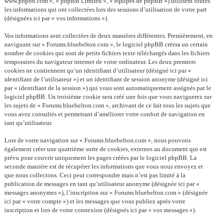
www.phpbb.com », « phpBB Limited », « équipes de phpBB ») utilisent toutes
les informations qui ont collectées lors des sessions d’utilisation de votre part
(désignées ici par « vos informations »).
Vos informations sont collectées de deux manières différentes. Premièrement, en
naviguant sur « Forums.bluebelton.com », le logiciel phpBB créera un certain
nombre de cookies qui sont de petits fichiers texte téléchargés dans les fichiers
temporaires du navigateur internet de votre ordinateur. Les deux premiers
cookies ne contiennent qu’un identifiant d’utilisateur (désigné ici par «
identifiant de l’utilisateur ») et un identifiant de session anonyme (désigné ici
par « identifiant de la session ») qui vous sont automatiquement assignés par le
logiciel phpBB. Un troisième cookie sera créé une fois que vous naviguerez sur
les sujets de « Forums.bluebelton.com », archivant de ce fait tous les sujets que
vous avez consultés et permettant d’améliorer votre confort de navigation en
tant qu’utilisateur.
Lors de votre navigation sur « Forums.bluebelton.com », nous pouvons
également créer une quatrième sorte de cookies, externes au document qui est
prévu pour couvrir uniquement les pages créées par le logiciel phpBB. La
seconde manière est de récupérer les informations que vous nous envoyez et
que nous collectons. Ceci peut correspondre mais n’est pas limité à la
publication de messages en tant qu’utilisateur anonyme (désignée ici par «
messages anonymes »), l’inscription sur « Forums.bluebelton.com » (désignée
ici par « votre compte ») et les messages que vous publiez après votre
inscription et lors de votre connexion (désignés ici par « vos messages »).