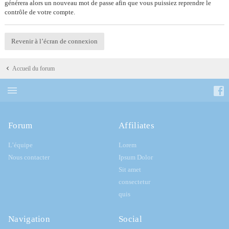
générera alors un nouveau mot de passe afin que vous puissiez reprendre le
contrôle de votre compte.
Revenir à l’écran de connexion
Accueil du forum
Forum
Affiliates
L’équipe
Lorem
Nous contacter
Ipsum Dolor
Sit amet
consectetur
quis
Navigation
Social