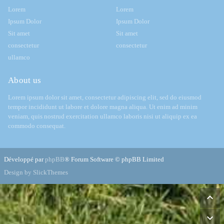
Lorem
Lorem
Ipsum Dolor
Ipsum Dolor
Sit amet
Sit amet
consectetur
consectetur
ullamco
About us
Lorem ipsum dolor sit amet, consectetur adipiscing elit, sed do eiusmod
tempor incididunt ut labore et dolore magna aliqua. Ut enim ad minim
veniam, quis nostrud exercitation ullamco laboris nisi ut aliquip ex ea
commodo consequat.
Développé par
phpBB
® Forum Software © phpBB Limited
Design by SlickThemes