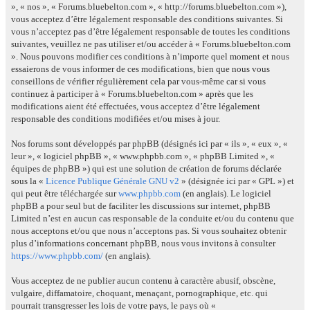
», « nos », « Forums.bluebelton.com », « http://forums.bluebelton.com »),
vous acceptez d’être légalement responsable des conditions suivantes. Si
vous n’acceptez pas d’être légalement responsable de toutes les conditions
suivantes, veuillez ne pas utiliser et/ou accéder à « Forums.bluebelton.com
». Nous pouvons modifier ces conditions à n’importe quel moment et nous
essaierons de vous informer de ces modifications, bien que nous vous
conseillons de vérifier régulièrement cela par vous-même car si vous
continuez à participer à « Forums.bluebelton.com » après que les
modifications aient été effectuées, vous acceptez d’être légalement
responsable des conditions modifiées et/ou mises à jour.
Nos forums sont développés par phpBB (désignés ici par « ils », « eux », «
leur », « logiciel phpBB », « www.phpbb.com », « phpBB Limited », «
équipes de phpBB ») qui est une solution de création de forums déclarée
sous la «
Licence Publique Générale GNU v2
» (désignée ici par « GPL ») et
qui peut être téléchargée sur
www.phpbb.com
(en anglais). Le logiciel
phpBB a pour seul but de faciliter les discussions sur internet, phpBB
Limited n’est en aucun cas responsable de la conduite et/ou du contenu que
nous acceptons et/ou que nous n’acceptons pas. Si vous souhaitez obtenir
plus d’informations concernant phpBB, nous vous invitons à consulter
https://www.phpbb.com/
(en anglais).
Vous acceptez de ne publier aucun contenu à caractère abusif, obscène,
vulgaire, diffamatoire, choquant, menaçant, pornographique, etc. qui
pourrait transgresser les lois de votre pays, le pays où «