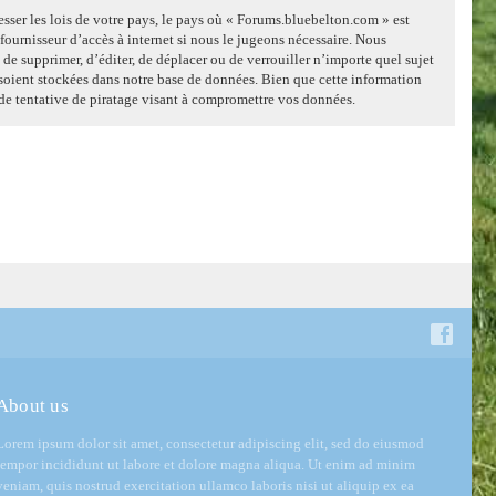
sser les lois de votre pays, le pays où « Forums.bluebelton.com » est
ournisseur d’accès à internet si nous le jugeons nécessaire. Nous
 de supprimer, d’éditer, de déplacer ou de verrouiller n’importe quel sujet
 soient stockées dans notre base de données. Bien que cette information
de tentative de piratage visant à compromettre vos données.
About us
Lorem ipsum dolor sit amet, consectetur adipiscing elit, sed do eiusmod
tempor incididunt ut labore et dolore magna aliqua. Ut enim ad minim
veniam, quis nostrud exercitation ullamco laboris nisi ut aliquip ex ea