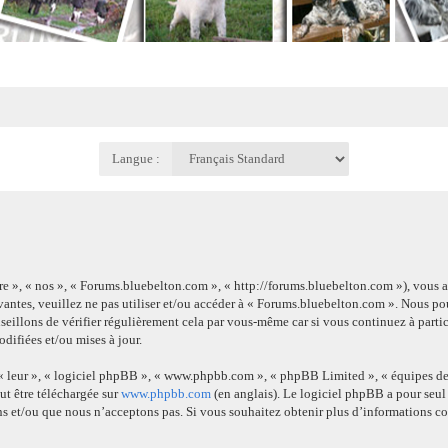
Langue :
re », « nos », « Forums.bluebelton.com », « http://forums.bluebelton.com »), vous 
ivantes, veuillez ne pas utiliser et/ou accéder à « Forums.bluebelton.com ». Nous 
eillons de vérifier régulièrement cela par vous-même car si vous continuez à parti
difiées et/ou mises à jour.
 « leur », « logiciel phpBB », « www.phpbb.com », « phpBB Limited », « équipes de
ut être téléchargée sur
www.phpbb.com
(en anglais). Le logiciel phpBB a pour seul 
s et/ou que nous n’acceptons pas. Si vous souhaitez obtenir plus d’informations 