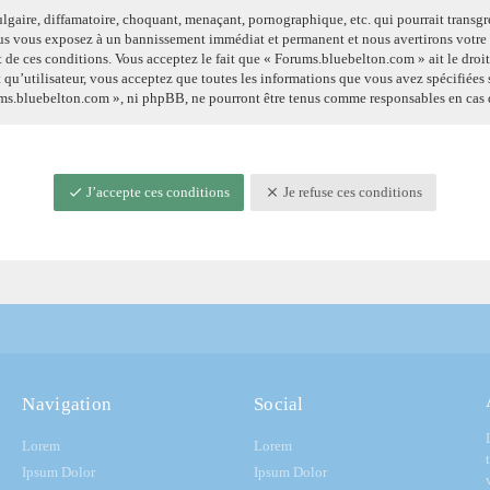
lgaire, diffamatoire, choquant, menaçant, pornographique, etc. qui pourrait transgre
vous vous exposez à un bannissement immédiat et permanent et nous avertirons votre f
t de ces conditions. Vous acceptez le fait que « Forums.bluebelton.com » ait le droit
 qu’utilisateur, vous acceptez que toutes les informations que vous avez spécifiées
orums.bluebelton.com », ni phpBB, ne pourront être tenus comme responsables en cas 
J’accepte ces conditions
Je refuse ces conditions
Navigation
Social
Lorem
Lorem
Ipsum Dolor
Ipsum Dolor