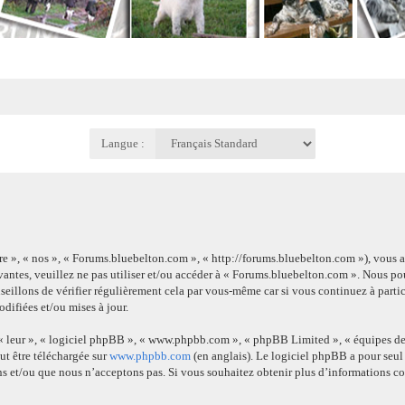
Langue :
re », « nos », « Forums.bluebelton.com », « http://forums.bluebelton.com »), vous 
ivantes, veuillez ne pas utiliser et/ou accéder à « Forums.bluebelton.com ». Nous 
eillons de vérifier régulièrement cela par vous-même car si vous continuez à parti
difiées et/ou mises à jour.
 « leur », « logiciel phpBB », « www.phpbb.com », « phpBB Limited », « équipes de
ut être téléchargée sur
www.phpbb.com
(en anglais). Le logiciel phpBB a pour seul 
s et/ou que nous n’acceptons pas. Si vous souhaitez obtenir plus d’informations 