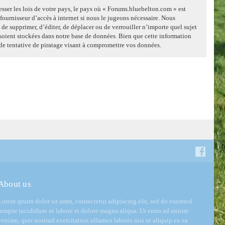
sser les lois de votre pays, le pays où « Forums.bluebelton.com » est
ournisseur d’accès à internet si nous le jugeons nécessaire. Nous
 de supprimer, d’éditer, de déplacer ou de verrouiller n’importe quel sujet
 soient stockées dans notre base de données. Bien que cette information
de tentative de piratage visant à compromettre vos données.
About us
Lorem ipsum dolor sit amet, consectetur adipiscing elit, sed do eiusmod
tempor incididunt ut labore et dolore magna aliqua. Ut enim ad minim
veniam, quis nostrud exercitation ullamco laboris nisi ut aliquip ex ea