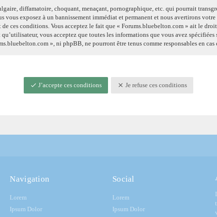
lgaire, diffamatoire, choquant, menaçant, pornographique, etc. qui pourrait transgre
vous vous exposez à un bannissement immédiat et permanent et nous avertirons votre f
t de ces conditions. Vous acceptez le fait que « Forums.bluebelton.com » ait le droit
 qu’utilisateur, vous acceptez que toutes les informations que vous avez spécifiées
orums.bluebelton.com », ni phpBB, ne pourront être tenus comme responsables en cas 
J’accepte ces conditions
Je refuse ces conditions
Navigation
Social
Lorem
Lorem
Ipsum Dolor
Ipsum Dolor