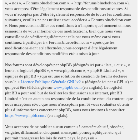
», « nos », « Forums.bluebelton.com », « http://forums.bluebelton.com »),
vous acceptez d’être légalement responsable des conditions suivantes. Si
vous n’acceptez pas d’être légalement responsable de toutes les conditions
suivantes, veuillez ne pas utiliser et/ou accéder à « Forums.bluebelton.com
». Nous pouvons modifier ces conditions à n’importe quel moment et nous
essaierons de vous informer de ces modifications, bien que nous vous
conseillons de vérifier régulièrement cela par vous-même car si vous
continuez à participer à « Forums.bluebelton.com » après que les
modifications aient été effectuées, vous acceptez d’être légalement
responsable des conditions modifiées et/ou mises à jour.
Nos forums sont développés par phpBB (désignés ici par « ils », « eux », «
leur », « logiciel phpBB », « www.phpbb.com », « phpBB Limited », «
équipes de phpBB ») qui est une solution de création de forums déclarée
sous la «
Licence Publique Générale GNU v2
» (désignée ici par « GPL ») et
qui peut être téléchargée sur
www.phpbb.com
(en anglais). Le logiciel
phpBB a pour seul but de faciliter les discussions sur internet, phpBB
Limited n’est en aucun cas responsable de la conduite et/ou du contenu que
nous acceptons et/ou que nous n’acceptons pas. Si vous souhaitez obtenir
plus d’informations concernant phpBB, nous vous invitons à consulter
https://www.phpbb.com/
(en anglais).
Vous acceptez de ne publier aucun contenu à caractère abusif, obscène,
vulgaire, diffamatoire, choquant, menaçant, pornographique, etc. qui
pourrait transgresser les lois de votre pays, le pays où «