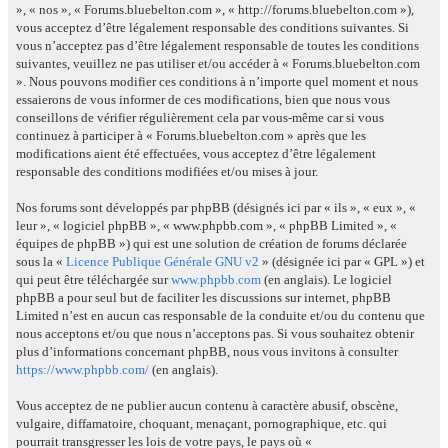
», « nos », « Forums.bluebelton.com », « http://forums.bluebelton.com »),
vous acceptez d’être légalement responsable des conditions suivantes. Si
vous n’acceptez pas d’être légalement responsable de toutes les conditions
suivantes, veuillez ne pas utiliser et/ou accéder à « Forums.bluebelton.com
». Nous pouvons modifier ces conditions à n’importe quel moment et nous
essaierons de vous informer de ces modifications, bien que nous vous
conseillons de vérifier régulièrement cela par vous-même car si vous
continuez à participer à « Forums.bluebelton.com » après que les
modifications aient été effectuées, vous acceptez d’être légalement
responsable des conditions modifiées et/ou mises à jour.
Nos forums sont développés par phpBB (désignés ici par « ils », « eux », «
leur », « logiciel phpBB », « www.phpbb.com », « phpBB Limited », «
équipes de phpBB ») qui est une solution de création de forums déclarée
sous la «
Licence Publique Générale GNU v2
» (désignée ici par « GPL ») et
qui peut être téléchargée sur
www.phpbb.com
(en anglais). Le logiciel
phpBB a pour seul but de faciliter les discussions sur internet, phpBB
Limited n’est en aucun cas responsable de la conduite et/ou du contenu que
nous acceptons et/ou que nous n’acceptons pas. Si vous souhaitez obtenir
plus d’informations concernant phpBB, nous vous invitons à consulter
https://www.phpbb.com/
(en anglais).
Vous acceptez de ne publier aucun contenu à caractère abusif, obscène,
vulgaire, diffamatoire, choquant, menaçant, pornographique, etc. qui
pourrait transgresser les lois de votre pays, le pays où «