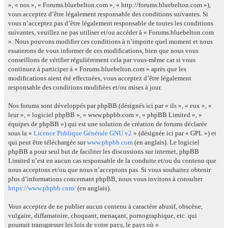
», « nos », « Forums.bluebelton.com », « http://forums.bluebelton.com »),
vous acceptez d’être légalement responsable des conditions suivantes. Si
vous n’acceptez pas d’être légalement responsable de toutes les conditions
suivantes, veuillez ne pas utiliser et/ou accéder à « Forums.bluebelton.com
». Nous pouvons modifier ces conditions à n’importe quel moment et nous
essaierons de vous informer de ces modifications, bien que nous vous
conseillons de vérifier régulièrement cela par vous-même car si vous
continuez à participer à « Forums.bluebelton.com » après que les
modifications aient été effectuées, vous acceptez d’être légalement
responsable des conditions modifiées et/ou mises à jour.
Nos forums sont développés par phpBB (désignés ici par « ils », « eux », «
leur », « logiciel phpBB », « www.phpbb.com », « phpBB Limited », «
équipes de phpBB ») qui est une solution de création de forums déclarée
sous la «
Licence Publique Générale GNU v2
» (désignée ici par « GPL ») et
qui peut être téléchargée sur
www.phpbb.com
(en anglais). Le logiciel
phpBB a pour seul but de faciliter les discussions sur internet, phpBB
Limited n’est en aucun cas responsable de la conduite et/ou du contenu que
nous acceptons et/ou que nous n’acceptons pas. Si vous souhaitez obtenir
plus d’informations concernant phpBB, nous vous invitons à consulter
https://www.phpbb.com/
(en anglais).
Vous acceptez de ne publier aucun contenu à caractère abusif, obscène,
vulgaire, diffamatoire, choquant, menaçant, pornographique, etc. qui
pourrait transgresser les lois de votre pays, le pays où «