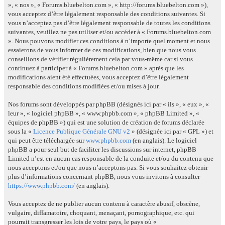
», « nos », « Forums.bluebelton.com », « http://forums.bluebelton.com »),
vous acceptez d’être légalement responsable des conditions suivantes. Si
vous n’acceptez pas d’être légalement responsable de toutes les conditions
suivantes, veuillez ne pas utiliser et/ou accéder à « Forums.bluebelton.com
». Nous pouvons modifier ces conditions à n’importe quel moment et nous
essaierons de vous informer de ces modifications, bien que nous vous
conseillons de vérifier régulièrement cela par vous-même car si vous
continuez à participer à « Forums.bluebelton.com » après que les
modifications aient été effectuées, vous acceptez d’être légalement
responsable des conditions modifiées et/ou mises à jour.
Nos forums sont développés par phpBB (désignés ici par « ils », « eux », «
leur », « logiciel phpBB », « www.phpbb.com », « phpBB Limited », «
équipes de phpBB ») qui est une solution de création de forums déclarée
sous la «
Licence Publique Générale GNU v2
» (désignée ici par « GPL ») et
qui peut être téléchargée sur
www.phpbb.com
(en anglais). Le logiciel
phpBB a pour seul but de faciliter les discussions sur internet, phpBB
Limited n’est en aucun cas responsable de la conduite et/ou du contenu que
nous acceptons et/ou que nous n’acceptons pas. Si vous souhaitez obtenir
plus d’informations concernant phpBB, nous vous invitons à consulter
https://www.phpbb.com/
(en anglais).
Vous acceptez de ne publier aucun contenu à caractère abusif, obscène,
vulgaire, diffamatoire, choquant, menaçant, pornographique, etc. qui
pourrait transgresser les lois de votre pays, le pays où «