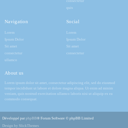
consectetur
quis
Navigation
Social
Lorem
Lorem
Ipsum Dolor
Ipsum Dolor
Sit amet
Sit amet
consectetur
consectetur
ullamco
About us
Lorem ipsum dolor sit amet, consectetur adipiscing elit, sed do eiusmod
tempor incididunt ut labore et dolore magna aliqua. Ut enim ad minim
veniam, quis nostrud exercitation ullamco laboris nisi ut aliquip ex ea
commodo consequat.
Développé par
phpBB
® Forum Software © phpBB Limited
Design by SlickThemes