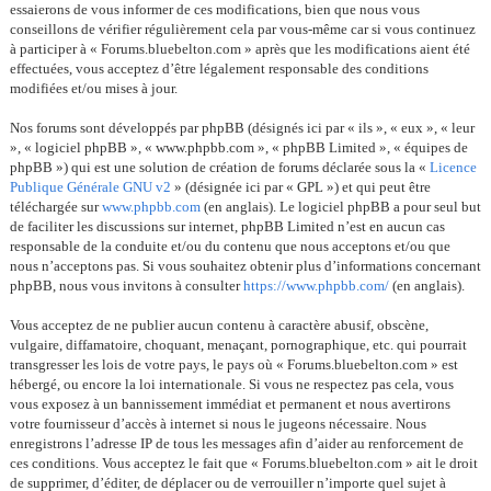
essaierons de vous informer de ces modifications, bien que nous vous
conseillons de vérifier régulièrement cela par vous-même car si vous continuez
à participer à « Forums.bluebelton.com » après que les modifications aient été
effectuées, vous acceptez d’être légalement responsable des conditions
modifiées et/ou mises à jour.
Nos forums sont développés par phpBB (désignés ici par « ils », « eux », « leur
», « logiciel phpBB », « www.phpbb.com », « phpBB Limited », « équipes de
phpBB ») qui est une solution de création de forums déclarée sous la «
Licence
Publique Générale GNU v2
» (désignée ici par « GPL ») et qui peut être
téléchargée sur
www.phpbb.com
(en anglais). Le logiciel phpBB a pour seul but
de faciliter les discussions sur internet, phpBB Limited n’est en aucun cas
responsable de la conduite et/ou du contenu que nous acceptons et/ou que
nous n’acceptons pas. Si vous souhaitez obtenir plus d’informations concernant
phpBB, nous vous invitons à consulter
https://www.phpbb.com/
(en anglais).
Vous acceptez de ne publier aucun contenu à caractère abusif, obscène,
vulgaire, diffamatoire, choquant, menaçant, pornographique, etc. qui pourrait
transgresser les lois de votre pays, le pays où « Forums.bluebelton.com » est
hébergé, ou encore la loi internationale. Si vous ne respectez pas cela, vous
vous exposez à un bannissement immédiat et permanent et nous avertirons
votre fournisseur d’accès à internet si nous le jugeons nécessaire. Nous
enregistrons l’adresse IP de tous les messages afin d’aider au renforcement de
ces conditions. Vous acceptez le fait que « Forums.bluebelton.com » ait le droit
de supprimer, d’éditer, de déplacer ou de verrouiller n’importe quel sujet à