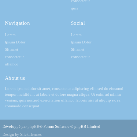
consectetur
quis
Navigation
Social
Lorem
Lorem
Ipsum Dolor
Ipsum Dolor
Sit amet
Sit amet
consectetur
consectetur
ullamco
About us
Lorem ipsum dolor sit amet, consectetur adipiscing elit, sed do eiusmod
tempor incididunt ut labore et dolore magna aliqua. Ut enim ad minim
veniam, quis nostrud exercitation ullamco laboris nisi ut aliquip ex ea
commodo consequat.
Développé par
phpBB
® Forum Software © phpBB Limited
Design by SlickThemes