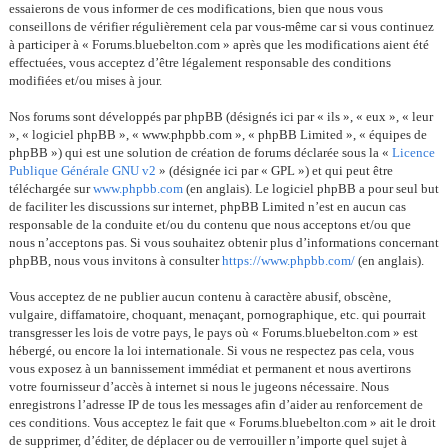
essaierons de vous informer de ces modifications, bien que nous vous
conseillons de vérifier régulièrement cela par vous-même car si vous continuez
à participer à « Forums.bluebelton.com » après que les modifications aient été
effectuées, vous acceptez d’être légalement responsable des conditions
modifiées et/ou mises à jour.
Nos forums sont développés par phpBB (désignés ici par « ils », « eux », « leur
», « logiciel phpBB », « www.phpbb.com », « phpBB Limited », « équipes de
phpBB ») qui est une solution de création de forums déclarée sous la «
Licence
Publique Générale GNU v2
» (désignée ici par « GPL ») et qui peut être
téléchargée sur
www.phpbb.com
(en anglais). Le logiciel phpBB a pour seul but
de faciliter les discussions sur internet, phpBB Limited n’est en aucun cas
responsable de la conduite et/ou du contenu que nous acceptons et/ou que
nous n’acceptons pas. Si vous souhaitez obtenir plus d’informations concernant
phpBB, nous vous invitons à consulter
https://www.phpbb.com/
(en anglais).
Vous acceptez de ne publier aucun contenu à caractère abusif, obscène,
vulgaire, diffamatoire, choquant, menaçant, pornographique, etc. qui pourrait
transgresser les lois de votre pays, le pays où « Forums.bluebelton.com » est
hébergé, ou encore la loi internationale. Si vous ne respectez pas cela, vous
vous exposez à un bannissement immédiat et permanent et nous avertirons
votre fournisseur d’accès à internet si nous le jugeons nécessaire. Nous
enregistrons l’adresse IP de tous les messages afin d’aider au renforcement de
ces conditions. Vous acceptez le fait que « Forums.bluebelton.com » ait le droit
de supprimer, d’éditer, de déplacer ou de verrouiller n’importe quel sujet à