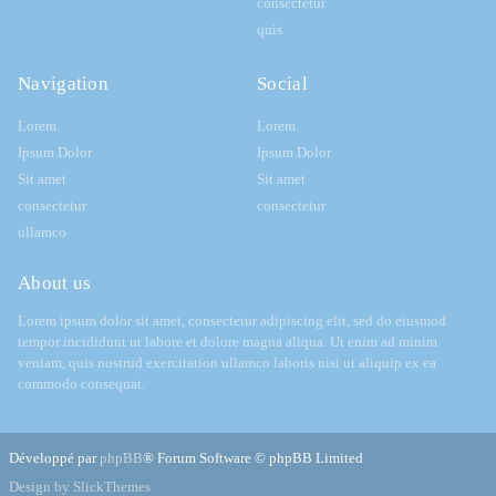
consectetur
quis
Navigation
Social
Lorem
Lorem
Ipsum Dolor
Ipsum Dolor
Sit amet
Sit amet
consectetur
consectetur
ullamco
About us
Lorem ipsum dolor sit amet, consectetur adipiscing elit, sed do eiusmod
tempor incididunt ut labore et dolore magna aliqua. Ut enim ad minim
veniam, quis nostrud exercitation ullamco laboris nisi ut aliquip ex ea
commodo consequat.
Développé par
phpBB
® Forum Software © phpBB Limited
Design by SlickThemes