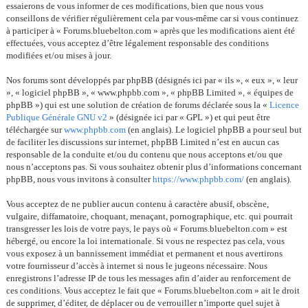
essaierons de vous informer de ces modifications, bien que nous vous
conseillons de vérifier régulièrement cela par vous-même car si vous continuez
à participer à « Forums.bluebelton.com » après que les modifications aient été
effectuées, vous acceptez d’être légalement responsable des conditions
modifiées et/ou mises à jour.
Nos forums sont développés par phpBB (désignés ici par « ils », « eux », « leur
», « logiciel phpBB », « www.phpbb.com », « phpBB Limited », « équipes de
phpBB ») qui est une solution de création de forums déclarée sous la «
Licence
Publique Générale GNU v2
» (désignée ici par « GPL ») et qui peut être
téléchargée sur
www.phpbb.com
(en anglais). Le logiciel phpBB a pour seul but
de faciliter les discussions sur internet, phpBB Limited n’est en aucun cas
responsable de la conduite et/ou du contenu que nous acceptons et/ou que
nous n’acceptons pas. Si vous souhaitez obtenir plus d’informations concernant
phpBB, nous vous invitons à consulter
https://www.phpbb.com/
(en anglais).
Vous acceptez de ne publier aucun contenu à caractère abusif, obscène,
vulgaire, diffamatoire, choquant, menaçant, pornographique, etc. qui pourrait
transgresser les lois de votre pays, le pays où « Forums.bluebelton.com » est
hébergé, ou encore la loi internationale. Si vous ne respectez pas cela, vous
vous exposez à un bannissement immédiat et permanent et nous avertirons
votre fournisseur d’accès à internet si nous le jugeons nécessaire. Nous
enregistrons l’adresse IP de tous les messages afin d’aider au renforcement de
ces conditions. Vous acceptez le fait que « Forums.bluebelton.com » ait le droit
de supprimer, d’éditer, de déplacer ou de verrouiller n’importe quel sujet à