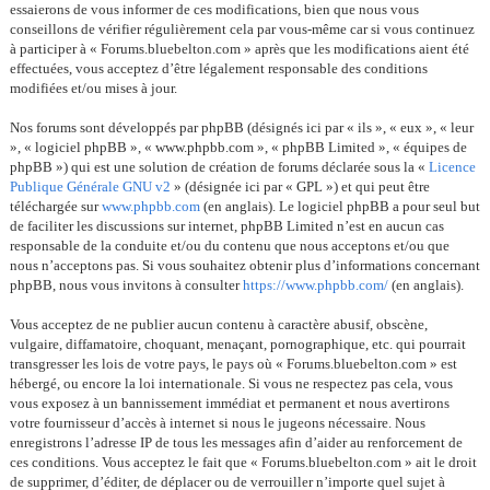
essaierons de vous informer de ces modifications, bien que nous vous
conseillons de vérifier régulièrement cela par vous-même car si vous continuez
à participer à « Forums.bluebelton.com » après que les modifications aient été
effectuées, vous acceptez d’être légalement responsable des conditions
modifiées et/ou mises à jour.
Nos forums sont développés par phpBB (désignés ici par « ils », « eux », « leur
», « logiciel phpBB », « www.phpbb.com », « phpBB Limited », « équipes de
phpBB ») qui est une solution de création de forums déclarée sous la «
Licence
Publique Générale GNU v2
» (désignée ici par « GPL ») et qui peut être
téléchargée sur
www.phpbb.com
(en anglais). Le logiciel phpBB a pour seul but
de faciliter les discussions sur internet, phpBB Limited n’est en aucun cas
responsable de la conduite et/ou du contenu que nous acceptons et/ou que
nous n’acceptons pas. Si vous souhaitez obtenir plus d’informations concernant
phpBB, nous vous invitons à consulter
https://www.phpbb.com/
(en anglais).
Vous acceptez de ne publier aucun contenu à caractère abusif, obscène,
vulgaire, diffamatoire, choquant, menaçant, pornographique, etc. qui pourrait
transgresser les lois de votre pays, le pays où « Forums.bluebelton.com » est
hébergé, ou encore la loi internationale. Si vous ne respectez pas cela, vous
vous exposez à un bannissement immédiat et permanent et nous avertirons
votre fournisseur d’accès à internet si nous le jugeons nécessaire. Nous
enregistrons l’adresse IP de tous les messages afin d’aider au renforcement de
ces conditions. Vous acceptez le fait que « Forums.bluebelton.com » ait le droit
de supprimer, d’éditer, de déplacer ou de verrouiller n’importe quel sujet à