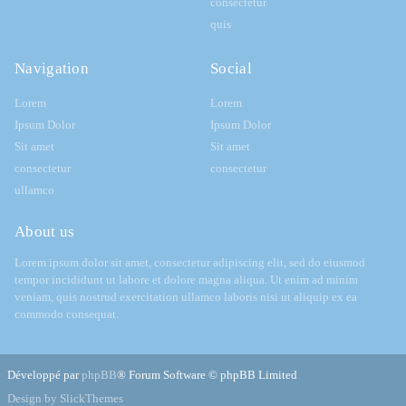
consectetur
quis
Navigation
Social
Lorem
Lorem
Ipsum Dolor
Ipsum Dolor
Sit amet
Sit amet
consectetur
consectetur
ullamco
About us
Lorem ipsum dolor sit amet, consectetur adipiscing elit, sed do eiusmod
tempor incididunt ut labore et dolore magna aliqua. Ut enim ad minim
veniam, quis nostrud exercitation ullamco laboris nisi ut aliquip ex ea
commodo consequat.
Développé par
phpBB
® Forum Software © phpBB Limited
Design by SlickThemes