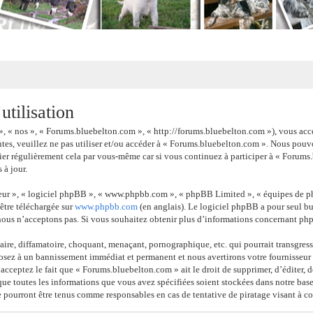
tilisation
», « nos », « Forums.bluebelton.com », « http://forums.bluebelton.com »), vous acc
ntes, veuillez ne pas utiliser et/ou accéder à « Forums.bluebelton.com ». Nous pou
ier régulièrement cela par vous-même car si vous continuez à participer à « Forums.
 à jour.
 leur », « logiciel phpBB », « www.phpbb.com », « phpBB Limited », « équipes de ph
 être téléchargée sur
www.phpbb.com
(en anglais). Le logiciel phpBB a pour seul but
nous n’acceptons pas. Si vous souhaitez obtenir plus d’informations concernant ph
ire, diffamatoire, choquant, menaçant, pornographique, etc. qui pourrait transgress
posez à un bannissement immédiat et permanent et nous avertirons votre fournisseur d
 acceptez le fait que « Forums.bluebelton.com » ait le droit de supprimer, d’éditer, 
 que toutes les informations que vous avez spécifiées soient stockées dans notre base
 pourront être tenus comme responsables en cas de tentative de piratage visant à 