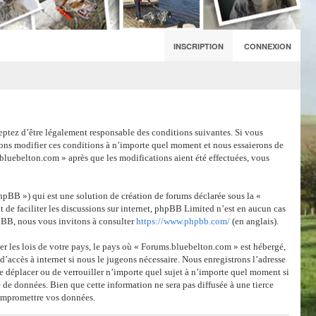
INSCRIPTION
CONNEXION
eptez d’être légalement responsable des conditions suivantes. Si vous
vons modifier ces conditions à n’importe quel moment et nous essaierons de
bluebelton.com » après que les modifications aient été effectuées, vous
pBB ») qui est une solution de création de forums déclarée sous la «
 de faciliter les discussions sur internet, phpBB Limited n’est en aucun cas
pBB, nous vous invitons à consulter
https://www.phpbb.com/
(en anglais).
er les lois de votre pays, le pays où « Forums.bluebelton.com » est hébergé,
’accès à internet si nous le jugeons nécessaire. Nous enregistrons l’adresse
de déplacer ou de verrouiller n’importe quel sujet à n’importe quel moment si
 de données. Bien que cette information ne sera pas diffusée à une tierce
compromettre vos données.