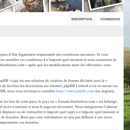
INSCRIPTION
CONNEXION
eptez d’être légalement responsable des conditions suivantes. Si vous
vons modifier ces conditions à n’importe quel moment et nous essaierons de
bluebelton.com » après que les modifications aient été effectuées, vous
pBB ») qui est une solution de création de forums déclarée sous la «
 de faciliter les discussions sur internet, phpBB Limited n’est en aucun cas
pBB, nous vous invitons à consulter
https://www.phpbb.com/
(en anglais).
er les lois de votre pays, le pays où « Forums.bluebelton.com » est hébergé,
’accès à internet si nous le jugeons nécessaire. Nous enregistrons l’adresse
de déplacer ou de verrouiller n’importe quel sujet à n’importe quel moment si
 de données. Bien que cette information ne sera pas diffusée à une tierce
compromettre vos données.