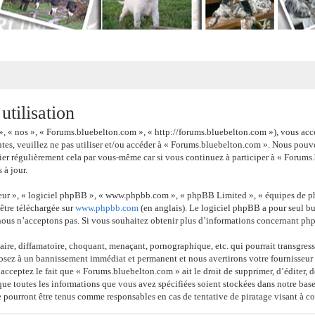
tilisation
», « nos », « Forums.bluebelton.com », « http://forums.bluebelton.com »), vous acc
ntes, veuillez ne pas utiliser et/ou accéder à « Forums.bluebelton.com ». Nous pou
ier régulièrement cela par vous-même car si vous continuez à participer à « Forums.
 à jour.
 leur », « logiciel phpBB », « www.phpbb.com », « phpBB Limited », « équipes de ph
 être téléchargée sur
www.phpbb.com
(en anglais). Le logiciel phpBB a pour seul but
nous n’acceptons pas. Si vous souhaitez obtenir plus d’informations concernant ph
ire, diffamatoire, choquant, menaçant, pornographique, etc. qui pourrait transgress
posez à un bannissement immédiat et permanent et nous avertirons votre fournisseur d
 acceptez le fait que « Forums.bluebelton.com » ait le droit de supprimer, d’éditer, 
 que toutes les informations que vous avez spécifiées soient stockées dans notre base
 pourront être tenus comme responsables en cas de tentative de piratage visant à 