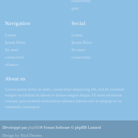
consectetur
quis
Navigation
Social
Lorem
Lorem
Ipsum Dolor
Ipsum Dolor
Sit amet
Sit amet
consectetur
consectetur
ullamco
About us
Lorem ipsum dolor sit amet, consectetur adipiscing elit, sed do eiusmod
tempor incididunt ut labore et dolore magna aliqua. Ut enim ad minim
veniam, quis nostrud exercitation ullamco laboris nisi ut aliquip ex ea
commodo consequat.
Développé par
phpBB
® Forum Software © phpBB Limited
Design by SlickThemes