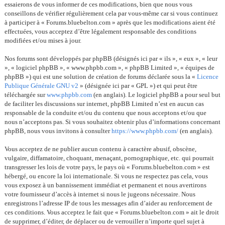
essaierons de vous informer de ces modifications, bien que nous vous
conseillons de vérifier régulièrement cela par vous-même car si vous continuez
à participer à « Forums.bluebelton.com » après que les modifications aient été
effectuées, vous acceptez d’être légalement responsable des conditions
modifiées et/ou mises à jour.
Nos forums sont développés par phpBB (désignés ici par « ils », « eux », « leur
», « logiciel phpBB », « www.phpbb.com », « phpBB Limited », « équipes de
phpBB ») qui est une solution de création de forums déclarée sous la «
Licence
Publique Générale GNU v2
» (désignée ici par « GPL ») et qui peut être
téléchargée sur
www.phpbb.com
(en anglais). Le logiciel phpBB a pour seul but
de faciliter les discussions sur internet, phpBB Limited n’est en aucun cas
responsable de la conduite et/ou du contenu que nous acceptons et/ou que
nous n’acceptons pas. Si vous souhaitez obtenir plus d’informations concernant
phpBB, nous vous invitons à consulter
https://www.phpbb.com/
(en anglais).
Vous acceptez de ne publier aucun contenu à caractère abusif, obscène,
vulgaire, diffamatoire, choquant, menaçant, pornographique, etc. qui pourrait
transgresser les lois de votre pays, le pays où « Forums.bluebelton.com » est
hébergé, ou encore la loi internationale. Si vous ne respectez pas cela, vous
vous exposez à un bannissement immédiat et permanent et nous avertirons
votre fournisseur d’accès à internet si nous le jugeons nécessaire. Nous
enregistrons l’adresse IP de tous les messages afin d’aider au renforcement de
ces conditions. Vous acceptez le fait que « Forums.bluebelton.com » ait le droit
de supprimer, d’éditer, de déplacer ou de verrouiller n’importe quel sujet à