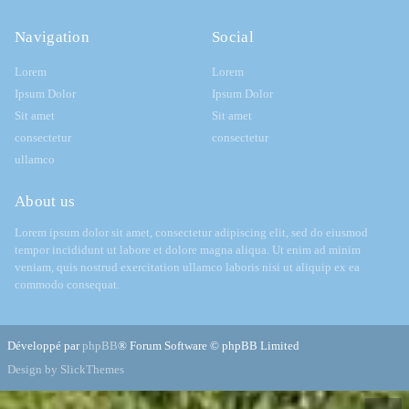
Navigation
Social
Lorem
Lorem
Ipsum Dolor
Ipsum Dolor
Sit amet
Sit amet
consectetur
consectetur
ullamco
About us
Lorem ipsum dolor sit amet, consectetur adipiscing elit, sed do eiusmod
tempor incididunt ut labore et dolore magna aliqua. Ut enim ad minim
veniam, quis nostrud exercitation ullamco laboris nisi ut aliquip ex ea
commodo consequat.
Développé par
phpBB
® Forum Software © phpBB Limited
Design by SlickThemes