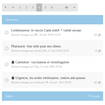
1
2
3
4
5
6
…
88
Annonces
Leishmaniose: le vaccin CaniLeish® * validé europe
Dernier message par
JBF
,
18 juil. 2018 10:29
54
Pharmacie: liste utile pour nos chiens
Dernier message par
olivier1344
,
22 mai 2016 16:42
8
Calendrier: vaccination et vermifugation
Dernier message par
Tika
,
19 août 2005 20:36
Urgences, les ecoles vérérinaires, centres anti-poison
Dernier message par
mordoree 38
,
10 janv. 2012 09:41
43
Sujets
1743 sujets