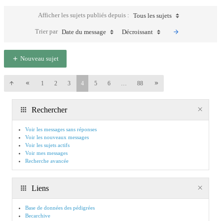
Afficher les sujets publiés depuis :
Tous les sujets
Trier par
Date du message
Décroissant
Nouveau sujet
1
2
3
4
5
6
…
88
Rechercher
Voir les messages sans réponses
Voir les nouveaux messages
Voir les sujets actifs
Voir mes messages
Recherche avancée
Liens
Base de données des pédigrées
Becarchive