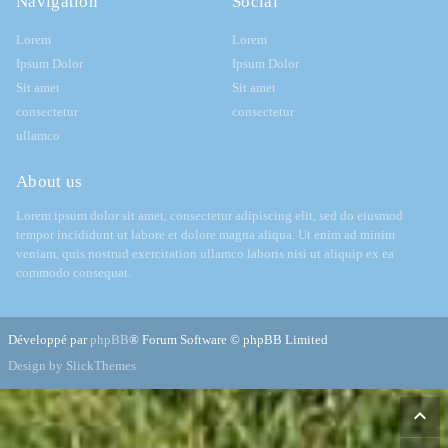
Navigation
Social
Lorem
Lorem
Ipsum Dolor
Ipsum Dolor
Sit amet
Sit amet
consectetur
consectetur
ullamco
About us
Lorem ipsum dolor sit amet, consectetur adipiscing elit, sed do eiusmod
tempor incididunt ut labore et dolore magna aliqua. Ut enim ad minim
veniam, quis nostrud exercitation ullamco laboris nisi ut aliquip ex ea
commodo consequat.
Développé par
phpBB
® Forum Software © phpBB Limited
Design by SlickThemes