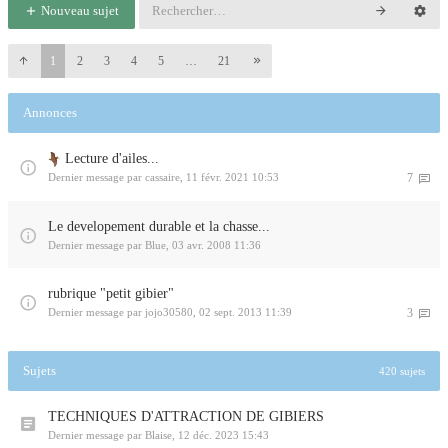
Nouveau sujet
1
2
3
4
5
…
21
Annonces
Lecture d'ailes...
Dernier message par
cassaire
,
11 févr. 2021 10:53
7
Le developement durable et la chasse...
Dernier message par
Blue
,
03 avr. 2008 11:36
rubrique "petit gibier"
Dernier message par
jojo30580
,
02 sept. 2013 11:39
3
Sujets
420 sujets
TECHNIQUES D'ATTRACTION DE GIBIERS
Dernier message par
Blaise
,
12 déc. 2023 15:43