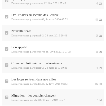
Dernier message par
cassaire
,
12 févr. 2021 07:43
4
Des Trialers au secours des Perdrix
Dernier message par
merlin82
,
24 mars 2020 07:52
48
Nouvelle forêt
Dernier message par
pascal42
,
24 sept. 2019 20:41
5
Bon appétit ...
Dernier message par
mordoree 38
,
09 juin 2019 07:24
8
Climat et pluiiométrie ...determinents
Dernier message par
pascal42
,
26 mars 2019 19:41
4
Les loups rentrent dans nos villes
Dernier message par
Heden38
,
22 févr. 2019 05:33
16
Migration ...les couloirs changent
Dernier message par
dan84
,
05 janv. 2019 19:27
7