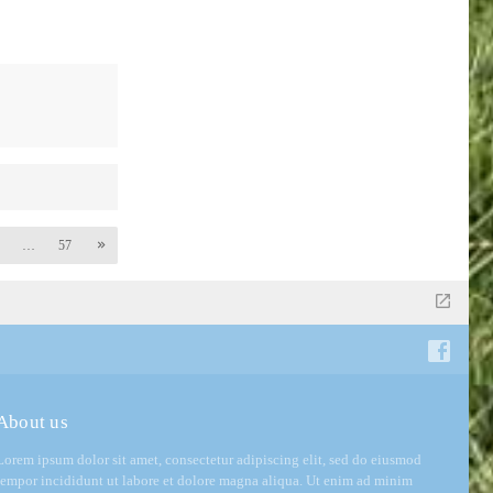
…
57
About us
Lorem ipsum dolor sit amet, consectetur adipiscing elit, sed do eiusmod
tempor incididunt ut labore et dolore magna aliqua. Ut enim ad minim