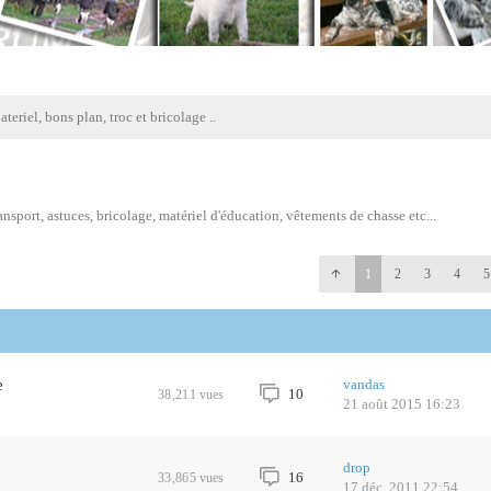
teriel, bons plan, troc et bricolage ..
sport, astuces, bricolage, matériel d'éducation, vêtements de chasse etc...
1
2
3
4
5
e
vandas
10
38,211
vues
21 août 2015 16:23
drop
16
33,865
vues
17 déc. 2011 22:54