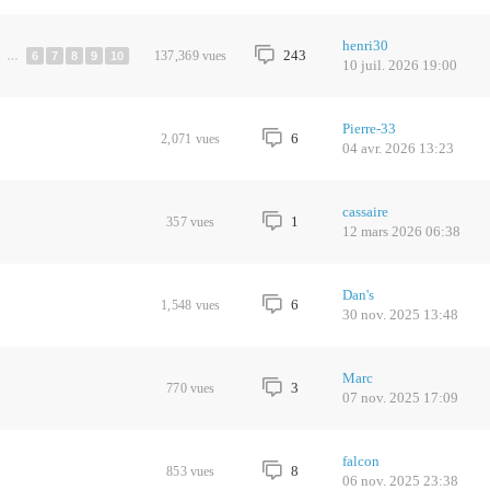
henri30
243
137,369
vues
…
6
7
8
9
10
10 juil. 2026 19:00
Pierre-33
6
2,071
vues
04 avr. 2026 13:23
cassaire
1
357
vues
12 mars 2026 06:38
Dan's
6
1,548
vues
30 nov. 2025 13:48
Marc
3
770
vues
07 nov. 2025 17:09
falcon
8
853
vues
06 nov. 2025 23:38