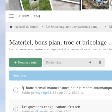
FORUM
FAQ
Accueil du forum
Le Setter Anglais : une passion à partager...
Ma
Materiel, bons plan, troc et bricolage ..
Forum consacré au matos et équipement du chasseur et son chien : chenil, tran
Nouveau sujet
Annonces
boite d'envol manuel astuce pour la rendre automatiqu
Publié par
elgringo33
,
13 août 2012 15:36
Les questions et explications c'est ici:
Publié par
Blue
,
08 janv. 2008 17:49