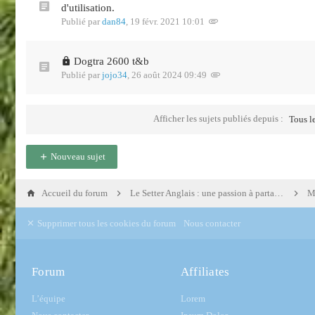
d'utilisation.
Publié par
dan84
,
19 févr. 2021 10:01
Dogtra 2600 t&b
Publié par
jojo34
,
26 août 2024 09:49
Afficher les sujets publiés depuis :
Tous le
Nouveau sujet
Accueil du forum
Le Setter Anglais : une passion à partager...
Ma
Supprimer tous les cookies du forum
Nous contacter
Forum
Affiliates
L’équipe
Lorem