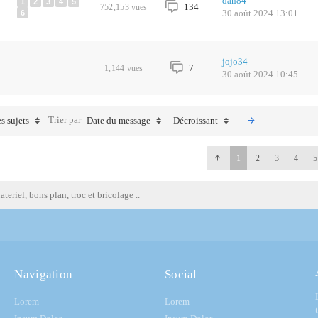
dan84
1
2
3
4
5
134
752,153
vues
30 août 2024 13:01
6
jojo34
7
1,144
vues
30 août 2024 10:45
Trier par
s sujets
Date du message
Décroissant
1
2
3
4
5
teriel, bons plan, troc et bricolage ..
Navigation
Social
Lorem
Lorem