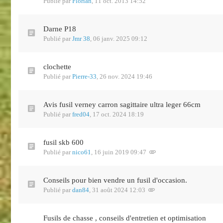
Publié par
Florian
,
11 oct. 2013 14:52
Darne P18
Publié par
Jmr 38
,
06 janv. 2025 09:12
clochette
Publié par
Pierre-33
,
26 nov. 2024 19:46
Avis fusil verney carron sagittaire ultra leger 66cm
Publié par
fred04
,
17 oct. 2024 18:19
fusil skb 600
Publié par
nico61
,
16 juin 2019 09:47
Conseils pour bien vendre un fusil d'occasion.
Publié par
dan84
,
31 août 2024 12:03
Fusils de chasse , conseils d'entretien et optimisation