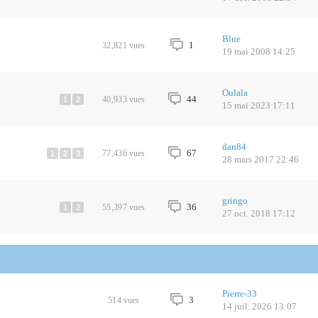
Blue
1
32,821
vues
19 mai 2008 14:25
Oulala
44
40,933
vues
1
2
15 mai 2023 17:11
dan84
67
77,436
vues
1
2
3
28 mars 2017 22:46
gringo
36
55,397
vues
1
2
27 oct. 2018 17:12
Pierre-33
3
514
vues
14 juil. 2026 13:07