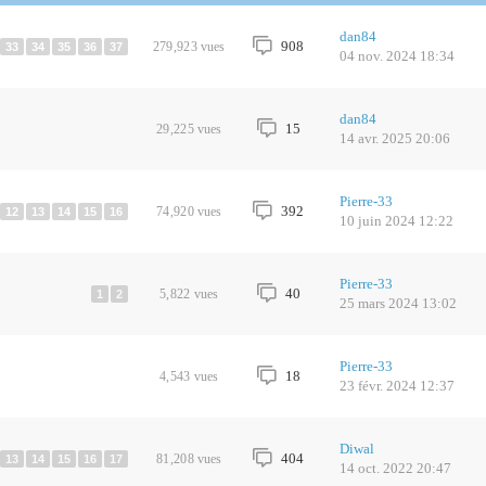
dan84
908
279,923
vues
33
34
35
36
37
04 nov. 2024 18:34
dan84
15
29,225
vues
14 avr. 2025 20:06
Pierre-33
392
74,920
vues
12
13
14
15
16
10 juin 2024 12:22
Pierre-33
40
5,822
vues
1
2
25 mars 2024 13:02
Pierre-33
18
4,543
vues
23 févr. 2024 12:37
Diwal
404
81,208
vues
13
14
15
16
17
14 oct. 2022 20:47