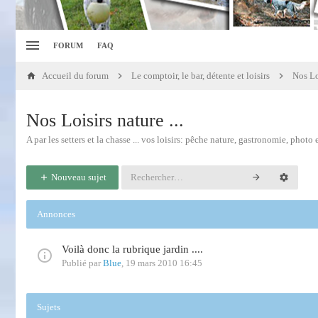
FORUM
FAQ
Accueil du forum
Le comptoir, le bar, détente et loisirs
Nos Loi
Nos Loisirs nature ...
A par les setters et la chasse ... vos loisirs: pêche nature, gastronomie, photo e
Nouveau sujet
Annonces
Voilà donc la rubrique jardin ....
Publié par
Blue
,
19 mars 2010 16:45
Sujets