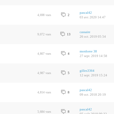
pascal42
2
4,698
vues
03 avr. 2020 14:47
cassaire
13
9,072
vues
26 oct. 2019 05:54
mordoree 38
4
4,807
vues
27 sept. 2019 14:58
gilles3364
5
4,987
vues
12 sept. 2019 15:24
pascal42
8
4,814
vues
09 oct. 2018 20:19
pascal42
8
5,684
vues
05 août 2018 09:32