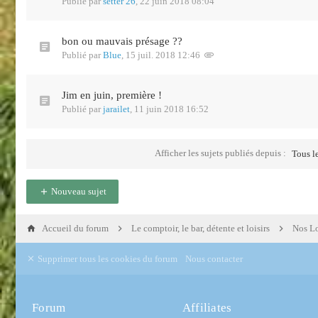
Publié par
setter 26
,
22 juin 2018 08:04
bon ou mauvais présage ??
Publié par
Blue
,
15 juil. 2018 12:46
Jim en juin, première !
Publié par
jarailet
,
11 juin 2018 16:52
Afficher les sujets publiés depuis :
Tous le
Nouveau sujet
Accueil du forum
Le comptoir, le bar, détente et loisirs
Nos Loi
Supprimer tous les cookies du forum
Nous contacter
Forum
Affiliates