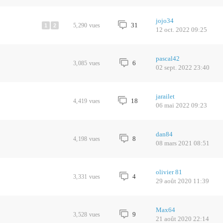
jojo34
31
5,290
vues
1
2
12 oct. 2022 09:25
pascal42
6
3,085
vues
02 sept. 2022 23:40
jarailet
18
4,419
vues
06 mai 2022 09:23
dan84
8
4,198
vues
08 mars 2021 08:51
olivier 81
4
3,331
vues
29 août 2020 11:39
Max64
9
3,528
vues
21 août 2020 22:14