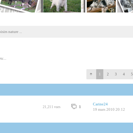
sirs nature ...
tc...
1
2
3
4
5
Carine24
1
21,211
vues
19 mars 2010 20:12