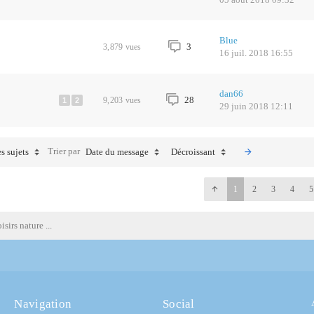
Blue
3
3,879
vues
16 juil. 2018 16:55
dan66
28
9,203
vues
1
2
29 juin 2018 12:11
Trier par
s sujets
Date du message
Décroissant
1
2
3
4
5
sirs nature ...
Navigation
Social