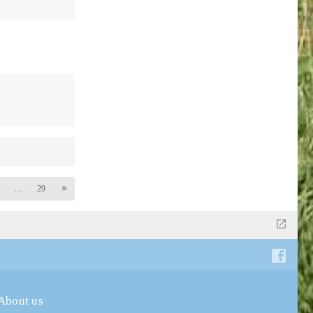
…
29
About us