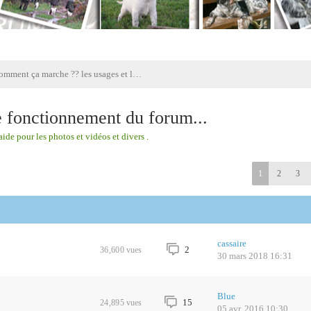
Comment ça marche ?? les usages et le fonctionnement du forum...
 fonctionnement du forum...
ide pour les photos et vidéos et divers .
1
2
3
cassaire
2
36,600
vues
30 mars 2018 16:31
Blue
15
24,895
vues
05 avr. 2016 10:30