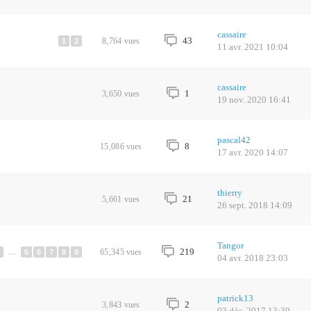
cassaire
43
8,764
vues
1
2
11 avr. 2021 10:04
cassaire
1
3,650
vues
19 nov. 2020 16:41
pascal42
8
15,086
vues
17 avr. 2020 14:07
thierry
21
5,661
vues
26 sept. 2018 14:09
Tangor
219
65,345
vues
…
5
6
7
8
9
04 avr. 2018 23:03
patrick13
2
3,843
vues
03 déc. 2017 13:30