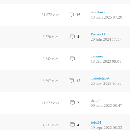
mordoree 38
16
31,972
vues
13 mars 2025 07:20
Pierre-33
4
3,520
vues
20 juin 2024 17:17
cassaire
1
3,642
vues
13 déc. 2023 08:01
Totodela59
17
6,597
vues
25 nov. 2023 16:39
dan84
2
11,972
vues
09 mars 2023 08:47
jojo34
4
4,731
vues
19 sept. 2022 08:33