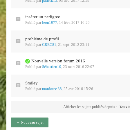
Publié par
patrick13
,
03 déc. 2017 12:59
insérer un pedigree
Publié par
leon1977
,
14 févr. 2017 16:29
probléme de profil
Publié par
GREG81
,
21 sept. 2012 23:11
Nouvelle version forum 2016
Publié par
Sébastien10
,
23 mars 2016 22:07
Smiley
Publié par
mordoree 38
,
25 avr. 2016 15:26
Afficher les sujets publiés depuis :
Tous le
Nouveau sujet