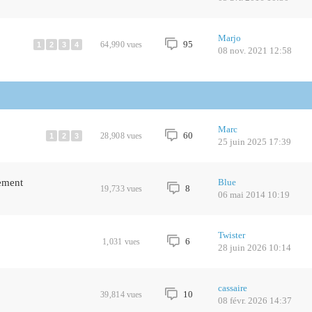
Marjo
95
64,990
vues
1
2
3
4
08 nov. 2021 12:58
Marc
60
28,908
vues
1
2
3
25 juin 2025 17:39
ement
Blue
8
19,733
vues
06 mai 2014 10:19
Twister
6
1,031
vues
28 juin 2026 10:14
cassaire
10
39,814
vues
08 févr. 2026 14:37