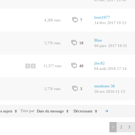
leon1977
7
4,260
vues
14 févr. 2017 19:13
Blue
18
5,770
vues
04 janv. 2017 19:51
jluc82
48
11,377
vues
1
2
04 août 2016 17:14
mordoree 38
3
3,776
vues
26 avr. 2016 11:13
Trier par
s sujets
Date du message
Décroissant
1
2
3