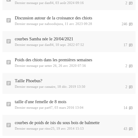
Dernier message par
dan84
,
03 août 2024 09:16
2
Discussion autour de la croissance des chiots
Dernier message par
naboodujura
,
11 avr. 2023 09:28
246
courbes Samba née le 20/04/2021
Dernier message par
dan84
,
10 sept. 2022 07:52
17
Poids des chiots dans les premières semaines
Dernier message par
setter 26
,
26 avr. 2020 07:56
2
Taille Phoebus?
Dernier message par
cassaire
,
18 déc. 2019 13:50
2
taille d'une femelle de 8 mois
Dernier message par
pat47
,
03 mars 2016 13:04
14
courbes de poids de isis du sous bois de balmette
Dernier message par
ritor25
,
19 avr. 2014 15:13
43