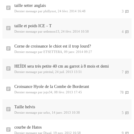
taille setter anglais
Dernier message par
phillynot
,
24 févr. 2014 16:48
3
taille et poids ICE - T
Dernier message par
setlemon13
,
24 févr. 2014 10:58
4
Corne de croissance le chiot est il trop lourd?
Dernier message par
ETSETTERA
,
09 janv. 2014 09:27
HEÏDI sera très petite 40 cm au garrot à 8 mois et demi
Dernier message par
ptitrital
,
24 juil. 2013 13:51
7
Croissance Hyole de la Combe de Borderant
Dernier message par
jojo34
,
08 févr. 2013 17:45
78
Taille helvis
Dernier message par
urko
,
14 janv. 2013 10:38
5
courbe de Hatos
Dernier message par
Diwal
,
19 nov. 2012 16:58
9