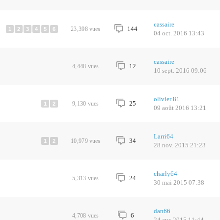
cassaire
144
23,398
vues
1
2
3
4
5
6
04 oct. 2016 13:43
cassaire
12
4,448
vues
10 sept. 2016 09:06
olivier 81
25
9,130
vues
1
2
09 août 2016 13:21
Larri64
34
10,979
vues
1
2
28 nov. 2015 21:23
charly64
24
5,313
vues
30 mai 2015 07:38
dan66
6
4,708
vues
24 avr. 2015 11:44