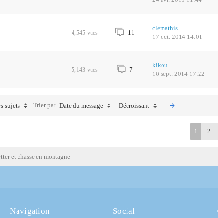
clemathis
11
4,545
vues
17 oct. 2014 14:01
kikou
7
5,143
vues
16 sept. 2014 17:22
Trier par
s sujets
Date du message
Décroissant
1
2
etter et chasse en montagne
Navigation
Social