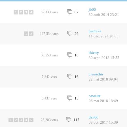
jb66
87
52,333
vues
1
2
3
4
30 août 2014 23:21
pierre2a
26
167,534
vues
1
2
11 déc. 2024 20:05
thierry
16
38,553
vues
30 sept. 2018 15:55
clemathis
16
7,342
vues
22 mai 2018 09:04
cassaire
15
6,437
vues
06 mai 2018 18:49
dan66
117
23,203
vues
1
2
3
4
5
08 oct. 2017 15:39