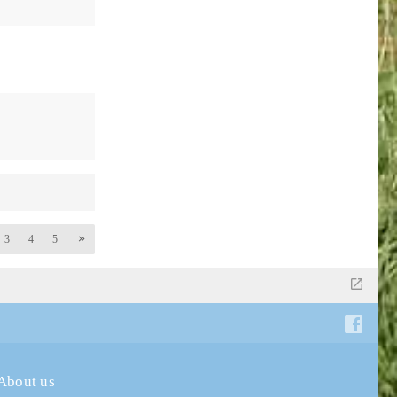
3
4
5
About us