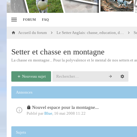
FORUM
FAQ
Accueil du forum
Le Setter Anglais: chasse, education, dressage
S
Setter et chasse en montagne
La chasse en montagne... Pour la polyvalence et le mental de nos setters et au
Nouveau sujet
Annonces
Nouvel espace pour la montagne...
Publié par
Blue
,
16 mai 2008 11:22
Sujets