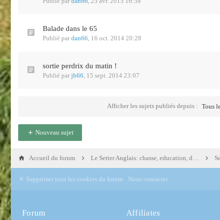
Publié par
dan66
,
23 avr. 2015 16:38
Balade dans le 65
Publié par
dan66
,
16 oct. 2014 20:28
sortie perdrix du matin !
Publié par
jb66
,
15 sept. 2014 23:07
Afficher les sujets publiés depuis :
Tous le
Nouveau sujet
Accueil du forum
Le Setter Anglais: chasse, education, dressage
S
Supprimer tous les cookies du forum
Nous contacter
Forum
Affiliates