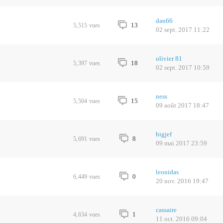
dan66
13
5,515
vues
02 sept. 2017 11:22
olivier 81
18
5,397
vues
02 sept. 2017 10:59
ness
15
5,504
vues
09 août 2017 18:47
bigjef
8
5,691
vues
09 mai 2017 23:59
leonidas
0
6,449
vues
20 nov. 2016 19:47
cassaire
1
4,634
vues
11 oct. 2016 09:04