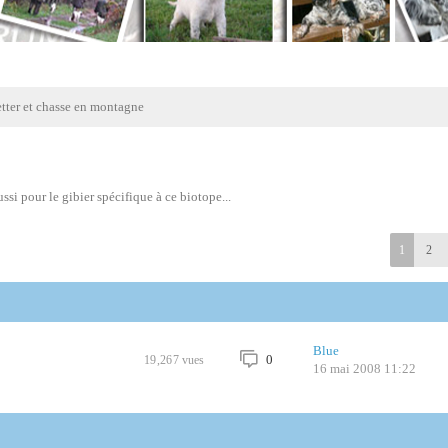
etter et chasse en montagne
ssi pour le gibier spécifique à ce biotope...
1
2
Blue
0
19,267
vues
16 mai 2008 11:22