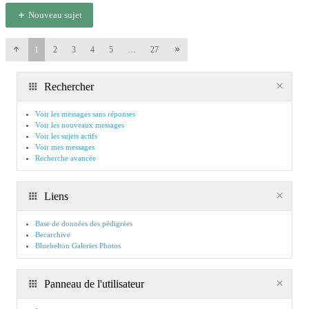
Nouveau sujet
1
2
3
4
5
…
27
Rechercher
Voir les messages sans réponses
Voir les nouveaux messages
Voir les sujets actifs
Voir mes messages
Recherche avancée
Liens
Base de données des pédigrées
Becarchive
Bluebelton Galeries Photos
Panneau de l'utilisateur