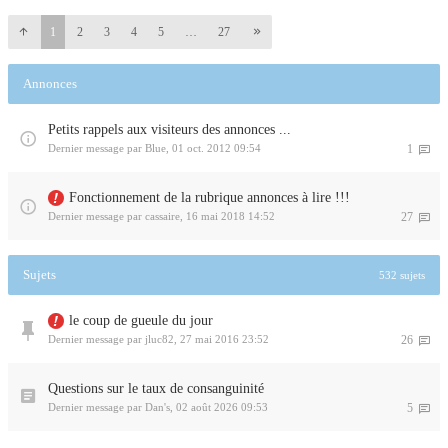
1
2
3
4
5
…
27
Annonces
Petits rappels aux visiteurs des annonces ...
Dernier message par
Blue
,
01 oct. 2012 09:54
1
Fonctionnement de la rubrique annonces à lire !!!
Dernier message par
cassaire
,
16 mai 2018 14:52
27
Sujets
532 sujets
le coup de gueule du jour
Dernier message par
jluc82
,
27 mai 2016 23:52
26
Questions sur le taux de consanguinité
Dernier message par
Dan's
,
02 août 2026 09:53
5