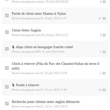
Dernier message par
cassaire
,
16 août 2024 06:32
4
Portée de chiots entre Shanna et Nykos
Dernier message par
jojo34
,
18 juil. 2024 11:23
47
Chiots Setter Anglais
Dernier message par
scolo38
,
20 nov. 2023 22:11
2
dispo chiots en bourgogne franche comté
Dernier message par
FIFI
,
31 août 2023 20:45
5
Chiots à réserver (Pika du Parc des Chaumes/Sultan du tertre d
ardit)
Dernier message par
nico31
,
21 juil. 2023 13:29
2
Portée à réserver
Dernier message par
nico31
,
14 avr. 2023 22:48
14
Recherche jeune chienne setter anglais débourrée.
Dernier message par
Patrick.
,
03 avr. 2023 16:15