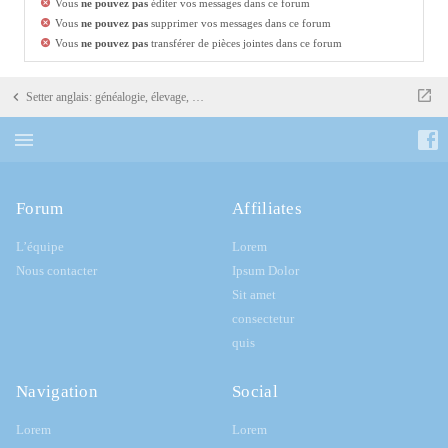
Vous
ne pouvez pas
éditer vos messages dans ce forum
Vous
ne pouvez pas
supprimer vos messages dans ce forum
Vous
ne pouvez pas
transférer de pièces jointes dans ce forum
Setter anglais: généalogie, élevage, portées
Forum
Affiliates
L’équipe
Lorem
Nous contacter
Ipsum Dolor
Sit amet
consectetur
quis
Navigation
Social
Lorem
Lorem